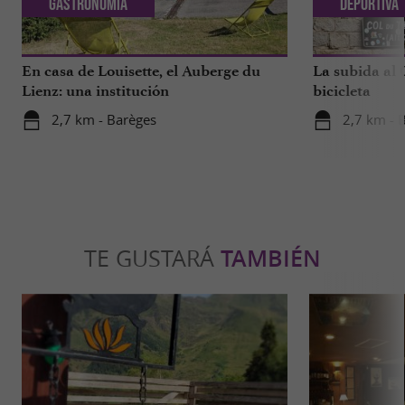
Gastronomia
Deportiva
En casa de Louisette, el Auberge du
La subida al 
Lienz: una institución
bicicleta
2,7 km - Barèges
2,7 km - 
TE GUSTARÁ
TAMBIÉN