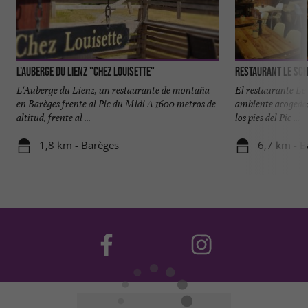
L'Auberge du Lienz "Chez Louisette"
Restaurant le Sc
L'Auberge du Lienz, un restaurante de montaña
El restaurante Le 
en Barèges frente al Pic du Midi A 1600 metros de
ambiente acogedo
altitud, frente al ...
los pies del Pic ...
1,8 km - Barèges
6,7 km - B