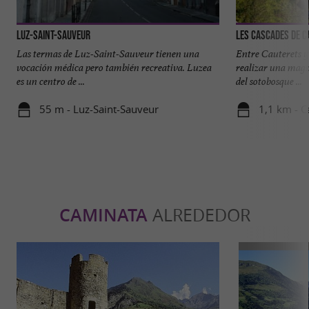
Luz-Saint-Sauveur
Les Cascades de C
Las termas de Luz-Saint-Sauveur tienen una
Entre Cauterets y
vocación médica pero también recreativa. Luzea
realizar una magní
es un centro de ...
del sotobosque ...
55 m - Luz-Saint-Sauveur
1,1 km - C
CAMINATA
ALREDEDOR