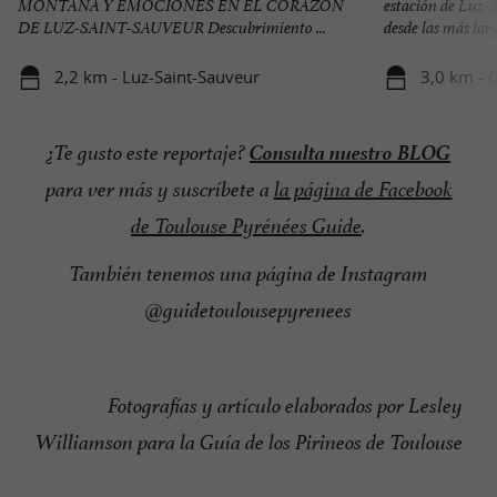
MONTAÑA Y EMOCIONES EN EL CORAZÓN
estación de Luz-A
DE LUZ-SAINT-SAUVEUR Descubrimiento ...
desde las más larga
2,2 km - Luz-Saint-Sauveur
3,0 km - 
Consulta nuestro BLOG
¿Te gusto este reportaje?
para ver más y suscríbete a
la página de Facebook
de Toulouse Pyrénées Guide
.
También tenemos una página de Instagram
@guidetoulousepyrenees
Fotografías y artículo elaborados por Lesley
Williamson para la Guía de los Pirineos de Toulouse