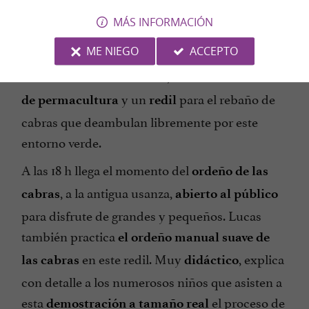
este
y paseo por un complejo
lugar atemporal
MÁS INFORMACIÓN
complejo.
,
Espléndidas cascadas
que acogen a una
ME NIEGO
ACCEPTO
construcciones rurales
comunidad de voluntarios, un
enorme huerto
y un
para el rebaño de
de permacultura
redil
cabras que deambulan libremente por este
entorno verde.
A las 18 h llega el momento del
ordeño de las
, a la antigua usanza,
cabras
abierto al público
para disfrute de grandes y pequeños. Lucas
también practica
el ordeño manual suave de
en este redil. Muy
, explica
las cabras
didáctico
con detalle a los numerosos niños que asisten a
esta
el proceso de
demostración a tamaño real