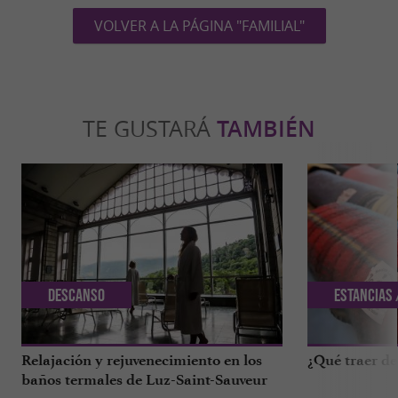
VOLVER A LA PÁGINA "FAMILIAL"
TE GUSTARÁ
TAMBIÉN
Descanso
Estancias 
Relajación y rejuvenecimiento en los
¿Qué traer de
baños termales de Luz-Saint-Sauveur