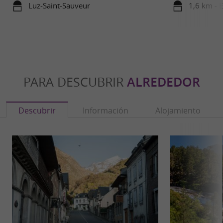
Luz-Saint-Sauveur
1,6 km - 
PARA DESCUBRIR
ALREDEDOR
Descubrir
Información
Alojamiento