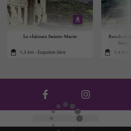
Le château Sainte-Marie
Rando bus 
Saint
1,3 km - Esquièze-Sère
1,4 km -