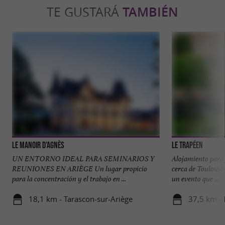
TE GUSTARÁ
TAMBIÉN
Le Manoir d'Agnès
Le Trapéen
UN ENTORNO IDEAL PARA SEMINARIOS Y
Alojamiento para 
REUNIONES EN ARIÈGE Un lugar propicio
cerca de Toulouse
para la concentración y el trabajo en ...
un evento que ...
18,1 km - Tarascon-sur-Ariège
37,5 km - 