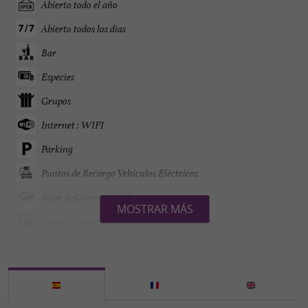
Abierto todo el año
Abierto todos los días
Bar
Especies
Grupos
Internet : WIFI
Parking
Puntos de Recargo Vehículos Eléctricos
Ropa de Cama Incluida
MOSTRAR MÁS
Sala de Seminarios
Se habla Inglés
Tarjetas de Crédito admitidas
Televisor : TV vía satélite