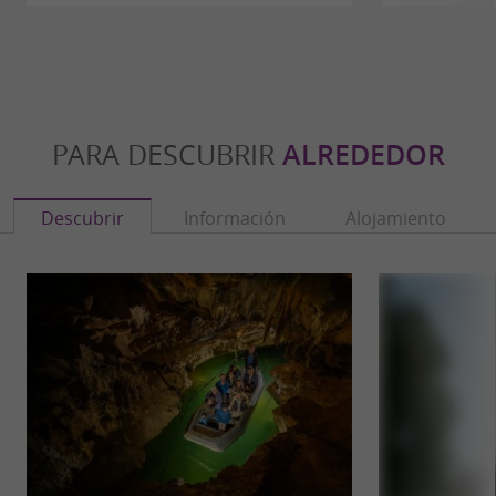
las estaciones de esquí o los Pirineos Cátaros, el
hotel ofrece una parada cómoda y bien
ubicada.
PARA DESCUBRIR
ALREDEDOR
Reuniones, seminarios y viajes de
negocios en Ariège
Descubrir
Información
Alojamiento
El
también
Brit Hotel Foix, de 2 estrellas,
satisface las necesidades de las empresas que
buscan un
hotel para organizar un seminario
. Dos salas de reuniones de 15 y 45 m²
en Ariège
tienen capacidad para 40 personas en un
ambiente productivo. Se pueden organizar
reuniones, sesiones de formación, jornadas de