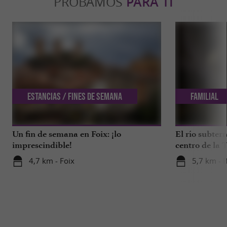
PROBAMOS
PARA TI
Estancias / Fines de semana
Familial
Un fin de semana en Foix: ¡lo
El río subter
imprescindible!
centro de la 
4,7 km - Foix
5,7 km - 