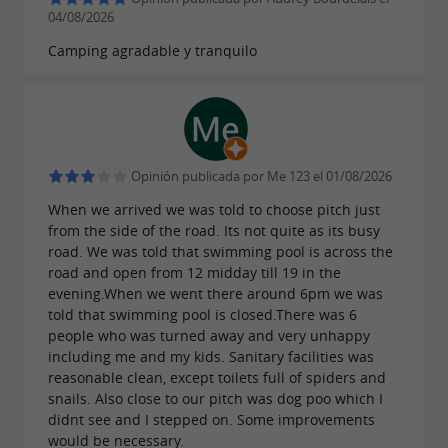
garantizan su comodidad.
04/08/2026
Camping agradable y tranquilo
Los amantes del ciclismo apreciarán la
proximidad de la
, mientras que la
ruta.
verde
situación central del camping le permite
explorar las joyas regionales: el
Opinión publicada por Me 123 el 01/08/2026
mercado de
,
,
o las orillas del
When we arrived we was told to choose pitch just
Revel
Carcassonne
Albi
Canal
from the side of the road. Its not quite as its busy
.
du Midi
road. We was told that swimming pool is across the
road and open from 12 midday till 19 in the
Con sus modernas instalaciones, su entorno
evening.When we went there around 6pm we was
told that swimming pool is closed.There was 6
natural preservado y su ambiente acogedor,
el
people who was turned away and very unhappy
es el lugar ideal
Camping Le Moulin du Roy
including me and my kids. Sanitary facilities was
reasonable clean, except toilets full of spiders and
para vivir momentos inolvidables en grupo.
snails. Also close to our pitch was dog poo which I
didnt see and I stepped on. Some improvements
would be necessary.