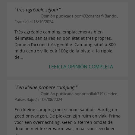
"Très agréable séjour"
Opinión publicada por 492chantalf (Bandol,
Francia) el 18/10/2024
Très agréable camping, emplacements bien
délimités, sanitaires en bon état et très propres.
Dame a l’accueil très gentille. Camping situé à 800
m du centre ville et à 100g de la piste « la rigole
de...
LEER LA OPINIÓN COMPLETA
"Een kleine propere camping."
Opinión publicada por priscillak719 (Leiden,
Países Bajos) el 06/08/2024
Een kleine camping met schone sanitair. Aardig en
goed ontvangen. De plekken zijn ruim en vlak. Prima
voor een overnachting. Geen 5 sterren omdat de
douche niet lekker warm was, maar voor een keer
is...