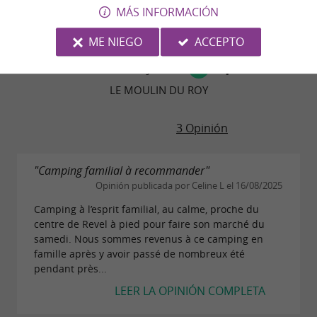
MÁS INFORMACIÓN
ME NIEGO
ACCEPTO
OPINIONES DE VIAJEROS
LE MOULIN DU ROY
3 Opinión
"Camping familial à recommander"
Opinión publicada por Celine L el 16/08/2025
Camping à l’esprit familial, au calme, proche du
centre de Revel à pied pour faire son marché du
samedi. Nous sommes revenus à ce camping en
famille après y avoir passé de nombreux été
pendant près...
LEER LA OPINIÓN COMPLETA