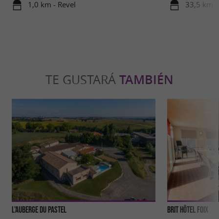
1,0 km - Revel
33,5 km -
TE GUSTARÁ
TAMBIÉN
L'Auberge du Pastel
Brit Hôtel Foix