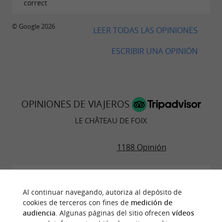
correct
© Google 2026
LEER TODAS LAS OPINIONES
ESCRIBIR UNA OPINIÓN
OPINIONES DE VIAJEROS
LE CHÂTEAU DE FOIX
1188 Opinión
"Bonita visita a Foix"
Opinión publicada por erramunene
Al continuar navegando, autoriza al depósito de
(Donostia-San Sebastián, España) el 04/06/2026
cookies de terceros con fines de
medición de
audiencia
. Algunas páginas del sitio ofrecen
vídeos
Bonito castillo. Muy buenas vistas de la ciudad de