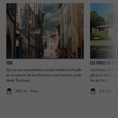
Foix
Les Forges de Pyr
Foix es una encantadora ciudad medieval situada
Las Forjas del Piri
en el corazón de los Pirineos, a una hora en coche
oficios tradiciona
desde Toulouse. ...
km de Foix, ...
266 m - Foix
3,6 km - 