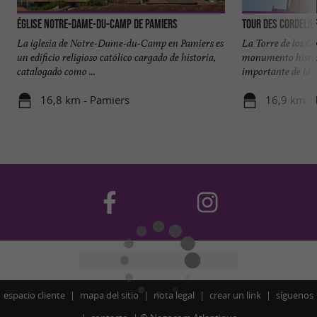
Église Notre-Dame-du-Camp de Pamiers
Tour des Cordelie
La iglesia de Notre-Dame-du-Camp en Pamiers es
La Torre de los Co
un edificio religioso católico cargado de historia,
monumento históri
catalogado como ...
importante de la ..
16,8 km - Pamiers
16,9 km -
espacio cliente
mapa del sitio
nota legal
crear un link
síguenos