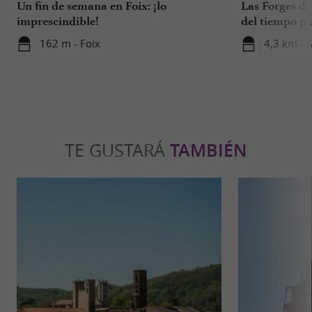
Un fin de semana en Foix: ¡lo
Las Forges de 
imprescindible!
del tiempo pa
oficios
162 m - Foix
4,3 km - 
TE GUSTARÁ
TAMBIÉN