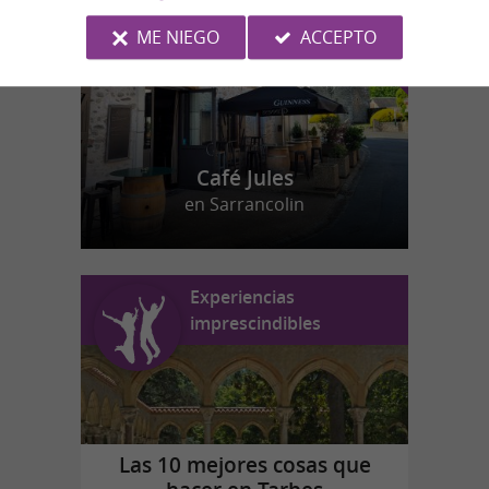
ME NIEGO
ACCEPTO
Café Jules
en Sarrancolin
Experiencias
imprescindibles
Las 10 mejores cosas que