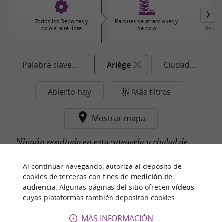
Todos los Deportes y
Parques de atracciones y
Senderi
ocio al aire libre
de ocio
descub
Palabra clave...
Ariège
Ciudad...
Abierto hoy
Más filtros
Mostrar mapa
Ningún resultado en esta categoría y ciudad de
momento...
Al continuar navegando, autoriza al depósito de
cookies de terceros con fines de
medición de
audiencia
. Algunas páginas del sitio ofrecen
vídeos
cuyas plataformas también depositan cookies.
n
u
e
s
t
r
o
a
v
o
r
i
t
f
o
MÁS INFORMACIÓN