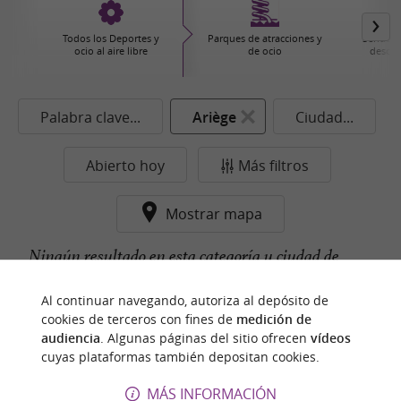
Todos los Deportes y
Parques de atracciones y
Senderi
ocio al aire libre
de ocio
descub
Palabra clave...
Ariège
Ciudad...
Abierto hoy
Más filtros
Mostrar mapa
Ningún resultado en esta categoría y ciudad de
momento...
Al continuar navegando, autoriza al depósito de
cookies de terceros con fines de
medición de
audiencia
. Algunas páginas del sitio ofrecen
vídeos
cuyas plataformas también depositan cookies.
n
u
e
s
t
r
o
a
v
o
r
i
t
f
o
MÁS INFORMACIÓN