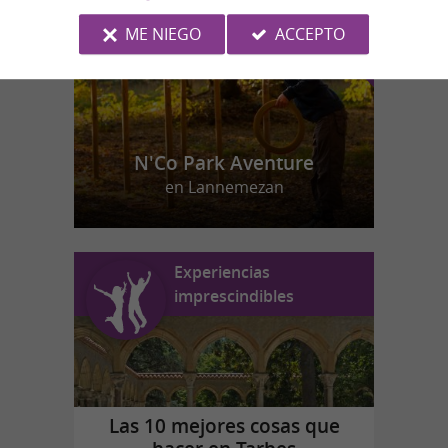
ME NIEGO
ACCEPTO
N'Co Park Aventure
en Lannemezan
Experiencias
imprescindibles
Las 10 mejores cosas que