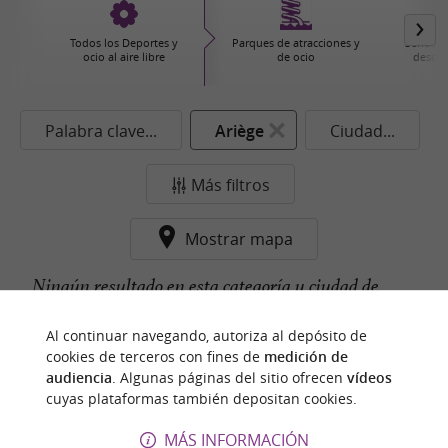
Todos los Deportes y
Parques de atracciones y
Senderi
ocio al aire libre
de ocio
descub
Palabra clave...
Ariège
Ciudad...
Más filtros
Mostrar mapa
Ningún resultado en esta categoría y ciudad de
momento...
Al continuar navegando, autoriza al depósito de
cookies de terceros con fines de
medición de
audiencia
. Algunas páginas del sitio ofrecen
vídeos
cuyas plataformas también depositan cookies.
n
u
e
s
t
r
o
a
v
o
r
i
t
f
o
MÁS INFORMACIÓN