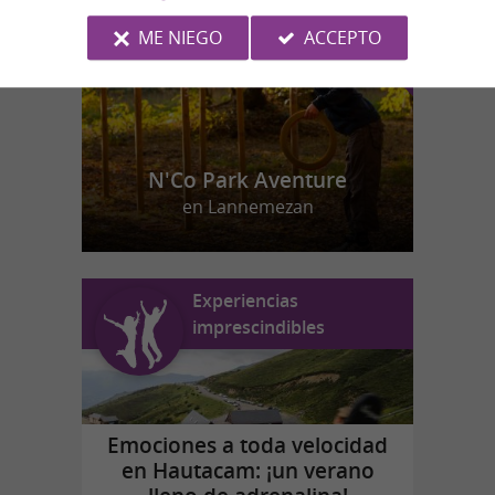
ME NIEGO
ACCEPTO
N'Co Park Aventure
en Lannemezan
Experiencias
imprescindibles
Emociones a toda velocidad
en Hautacam: ¡un verano