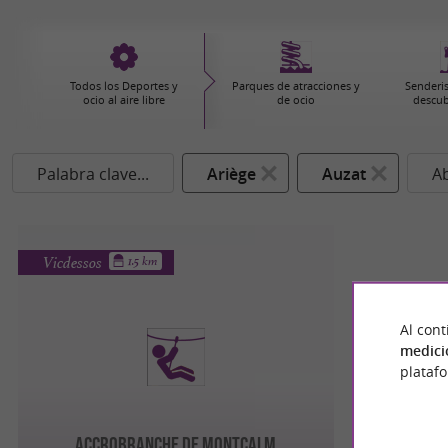
Todos los Deportes y
Parques de atracciones y
Senderi
ocio al aire libre
de ocio
descub
Palabra clave...
Ariège
Auzat
Ab
Vicdessos
1.5 km
Al cont
medici
plataf
ACCROBRANCHE DE MONTCALM