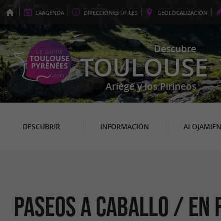
LA
AGENDA
DIRECCIONES
ÚTILES
GEO
LOCALIZACIÓN
Descubre
TOULOUSE
Ariège y los Pirineos
DESCUBRIR
INFORMACIÓN
ALOJAMIE
Paseos a caballo / en 