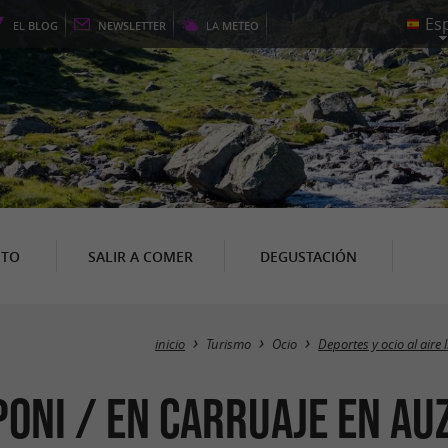
EL
BLOG
NEWSLETTER
LA
METEO
NTO
SALIR A COMER
DEGUSTACIÓN
inicio
Turismo
Ocio
Deportes y ocio al aire 
poni / en carruaje en Au