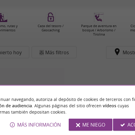
smo, rutas y
Caza del tesoro /
Parque de aventura en
Cic
rimientos
Geocaching
bosque / Arborismo /
mo
Tirolina
ierto hoy
Más filtros
Most
inuar navegando, autoriza al depósito de cookies de terceros con f
ón de audiencia
. Algunas páginas del sitio ofrecen
vídeos
cuyas
ormas también depositan cookies.
MÁS INFORMACIÓN
ME NIEGO
AC
 ÉQUESTRE DE MONTCALM