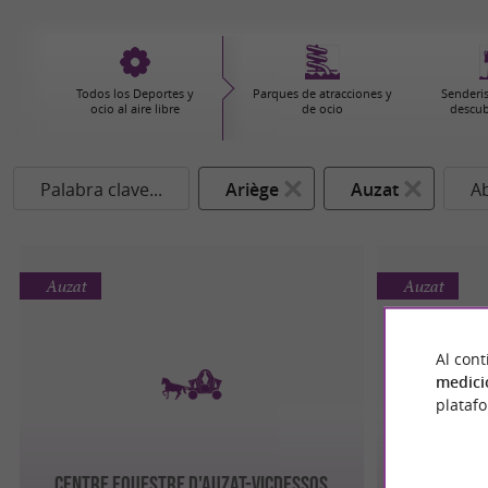
Todos los Deportes y
Parques de atracciones y
Senderi
ocio al aire libre
de ocio
descub
Palabra clave...
Ariège
Auzat
Ab
Auzat
Auzat
Al cont
medici
plataf
CENTRE EQUESTRE D'AUZAT-VICDESSOS
CENTRE