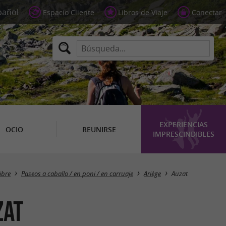
Espacio Cliente
Libros de Viaje
Conectar
EXPERIENCIAS
OCIO
REUNIRSE
IMPRESCINDIBLES
Masquer la carte
libre
Paseos a caballo / en poni / en carruaje
Ariège
Auzat
zat