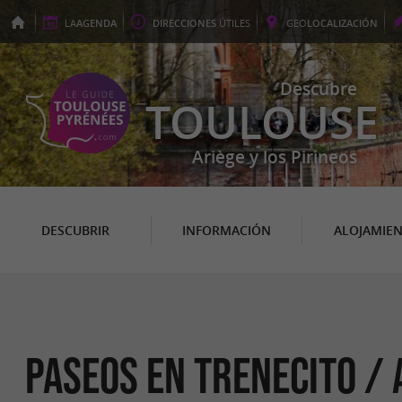
LA
AGENDA
DIRECCIONES
ÚTILES
GEO
LOCALIZACIÓN
Descubre
TOULOUSE
Ariège y los Pirineos
DESCUBRIR
INFORMACIÓN
ALOJAMIE
Paseos en trenecito / 