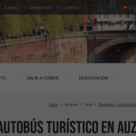
EL
BLOG
NEWSLETTER
LA
METEO
NTO
SALIR A COMER
DEGUSTACIÓN
inicio
Turismo
Ocio
Deportes y ocio al aire
autobús turístico en Au