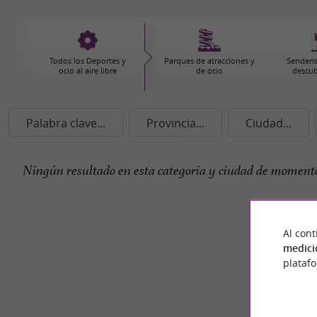
Todos los Deportes y
Parques de atracciones y
Senderi
ocio al aire libre
de ocio
descub
Palabra clave...
Provincia...
Ciudad...
Ningún resultado en esta categoría y ciudad de momento
Al cont
medici
plataf