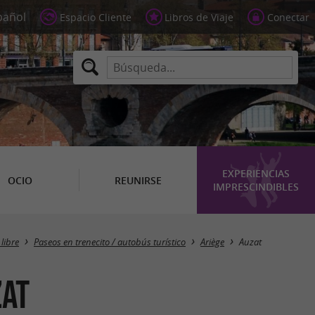
Espacio Cliente
Libros de Viaje
Conectar
EXPERIENCIAS
OCIO
REUNIRSE
IMPRESCINDIBLES
Masquer la carte
 libre
Paseos en trenecito / autobús turístico
Ariège
Auzat
zat