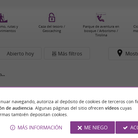
smo, rutas y
Caza del tesoro /
Parque de aventura en
Cic
rimientos
Geocaching
bosque / Arborismo /
mo
Tirolina
Abierto hoy
Más filtros
Most
...
inuar navegando, autoriza al depósito de cookies de terceros con f
ón de audiencia
. Algunas páginas del sitio ofrecen
vídeos
cuyas
ormas también depositan cookies.
MÁS INFORMACIÓN
ME NIEGO
AC