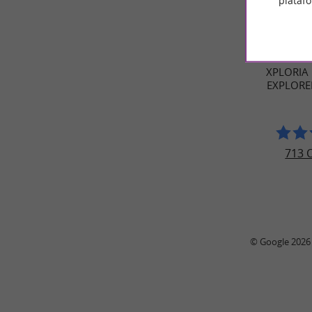
plataf
OPINI
VIA
XPLORIA 
EXPLORE
713 
© Google 2026