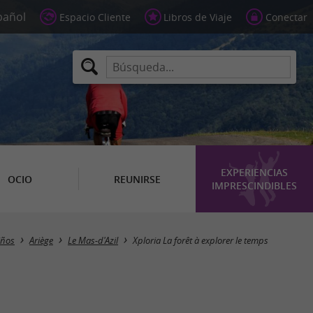
Espacio Cliente
Libros de Viaje
Conectar
EXPERIENCIAS
OCIO
REUNIRSE
IMPRESCINDIBLES
iños
Ariège
Le Mas-d'Azil
Xploria La forêt à explorer le temps