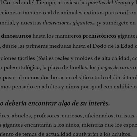
l Corredor del Tiempo, atraviesa las
y 
puertas del tiempo
cciones a tamaño real de animales extintos para confron
ndial, y nuestras
¡y sumérgete en l
ilustraciones gigantes...
hasta los mamíferos
gigantes
 dinosaurios
prehistóricos
 desde las primeras medusas hasta el Dodo de la Edad de
ciones táctiles (fósiles reales y moldes de alta calidad, 
 paleontológica, la playa de huellas, los
o 
juegos de caras
 pasar al menos dos horas en el sitio o todo el día si ta
mos pensado en adultos y niños por igual con exhibicion
 debería encontrar algo de su interés.
res, abuelos, profesores, curiosos, aficionados, turistas.
gigantes encantarán a los niños, mientras que los espaci
miento de temas de actualidad cautivarán a los adultos.