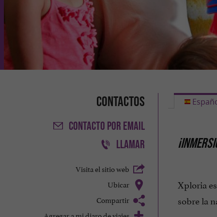
Contactos
Españo
CONTACTO
POR EMAIL
¡INMERSI
LLAMAR
Visita el sitio web
Xploria e
Ubicar
sobre la n
Compartir
Agregar a mi diaro de viajes