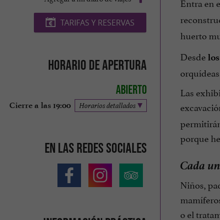
Entra en e
reconstru
TARIFAS Y RESERVAS
huerto mu
Desde
los
Horario de apertura
orquídeas,
Abierto
Las exhibi
excavación
Cierre a las 19:00
Horarios detallados
permitirán
porque he
En las redes sociales
Cada uno
Niños, pad
mamíferos 
o el trata