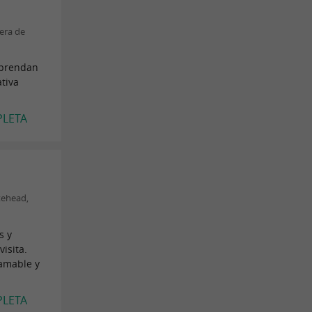
era de
aprendan
ativa
.
PLETA
tehead,
s y
isita.
 amable y
PLETA