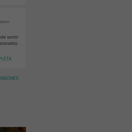
meson
ede sentir
sionados.
PLETA
PINIONES