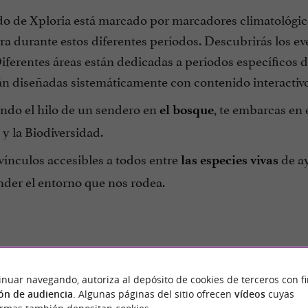
ido de Xploria está marcado por marcadores climatológi
rra durante estos diferentes períodos. Descubrirás los 
Diferentes áreas están dedicadas a períodos específicos de
tán diseñadas sistemáticamente con contenido interactiv
endo el hilo de un sendero en
, te embarcas en 
el bosque
y la Biodiversidad.
vínculos accesibles a todos entre
de ay
las especies vivas
der el entorno que nos rodea.
inuar navegando, autoriza al depósito de cookies de terceros con f
ón de audiencia
. Algunas páginas del sitio ofrecen
vídeos
cuyas