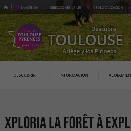
LA
AGENDA
DIRECCIONES
ÚTILES
GEO
LOCALIZACIÓN
Descubre
TOULOUSE
Ariège y los Pirineos
DESCUBRIR
INFORMACIÓN
ALOJAMIE
Xploria La forêt à exp