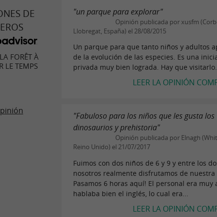
"un parque para explorar"
ONES DE
Opinión publicada por xusfm (Corb
JEROS
Llobregat, España) el 28/08/2015
Un parque para que tanto niños y adultos 
LA FORÊT À
de la evolución de las especies. Es una inici
R LE TEMPS
privada muy bien lograda. Hay que visitarlo
LEER LA OPINIÓN COM
pinión
"Fabuloso para los niños que les gusta los
dinosaurios y prehistoria"
Opinión publicada por Elnagh (Whi
Reino Unido) el 21/07/2017
Fuimos con dos niños de 6 y 9 y entre los do
nosotros realmente disfrutamos de nuestra v
Pasamos 6 horas aquí! El personal era muy
hablaba bien el inglés, lo cual era...
LEER LA OPINIÓN COM