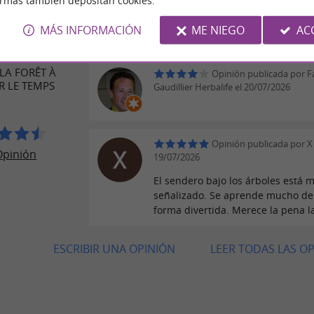
ormas también depositan cookies.
Opinión publicada por 
ONES DE
24/07/2026
JEROS
MÁS INFORMACIÓN
ME NIEGO
AC
LA FORÊT À
Opinión publicada por F
R LE TEMPS
Gaudillier Herbalife el 20/07/2026
Opinión publicada por X 
Opinión
19/07/2026
El sendero bajo los árboles está 
señalizado. Se aprende mucho de
forma divertida. Merece la pena la
ESCRIBIR UNA OPINIÓN
LEER TODAS LAS O