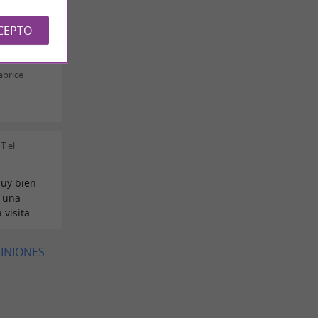
Emma R el
CEPTO
abrice
T el
muy bien
 una
 visita.
PINIONES