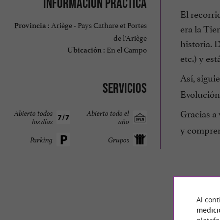
Información práctica
El recorr
Ariège - Pays Cathare et Portes
era la Tie
Provincia :
de l'Ariège
historia. 
En el Campo
Ubicación :
etc.) y es
Así, sigui
Servicios
Evolución 
Gracias a 
Abierto todos
Abierto todo el
los días
año
y compren
Parking
Grupos
Al cont
medici