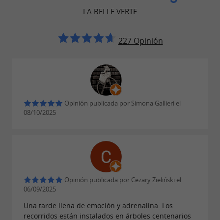
aventurarse con las ardillas.
LA BELLE VERTE
10 €
Precio:
227 Opinión
Discovery + Tirolinas gigantes
En un parque con árboles centenarios, entre
magníficos árboles (secuoyas, pinos españoles,
Opinión publicada por Simona Gallieri el
plátanos gigantes… con vistas a los arroyos), el
08/10/2025
circuito de aventuras entre las copas de los
árboles se construyó siguiendo los circuitos
verdes, azules, rojos y negros.
Las tirolinas gigantes de 100 metros te llevan
Opinión publicada por Cezary Zieliński el
06/09/2025
hasta lo alto del río. Camina de regreso a través
Una tarde llena de emoción y adrenalina. Los
de un paisaje tropical hasta los talleres que se
recorridos están instalados en árboles centenarios