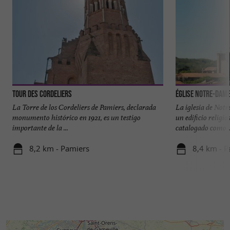
Tour des Cordeliers
Église Notre-Dam
La Torre de los Cordeliers de Pamiers, declarada
La iglesia de No
monumento histórico en 1921, es un testigo
un edificio religio
importante de la ...
catalogado como ..
8,2 km - Pamiers
8,4 km - P