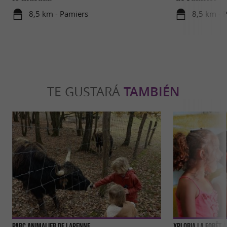
8,5 km - Pamiers
8,5 km - 
TE GUSTARÁ
TAMBIÉN
Parc Animalier de Lapenne
Xploria La forêt 