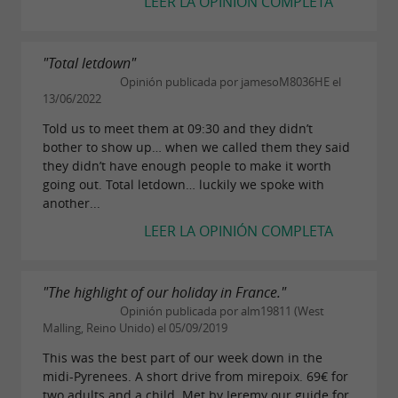
LEER LA OPINIÓN COMPLETA
Área de picnic, playa
Refrigerios y terraza campestre
"Total letdown"
Servicio de catering con reserva previa
Opinión publicada por jamesoM8036HE el
Camping natural, tipi, casa rural
13/06/2022
Otras actividades: Piragüismo, paseos en
Told us to meet them at 09:30 and they didn’t
burro...
bother to show up… when we called them they said
they didn’t have enough people to make it worth
Sala de reuniones y prácticas
going out. Total letdown… luckily we spoke with
another...
también ofrece otras actividades
La Belle Verte
LEER LA OPINIÓN COMPLETA
si desea continuar su aventura después del
circuito de aventura en las copas de los árboles:
"The highlight of our holiday in France."
piragüismo, rafting y paseos en burro.
Opinión publicada por alm19811 (West
Malling, Reino Unido) el 05/09/2019
Y si un día no es suficiente para hacerlo todo,
This was the best part of our week down in the
¡puedes pasar una
en uno de
midi-Pyrenees. A short drive from mirepoix. 69€ for
noche original
two adults and a child. Met by Jeremy our guide for