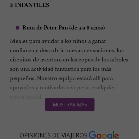
E INFANTILES
Ruta de Peter Pan (de 3 a 8 años)
Ideales para ayudar a los niños a ganar
confianza y descubrir nuevas sensaciones, los
circuitos de aventura en las copas de los árboles
son una actividad fantástica para los más
pequeños. Nuestro equipo estará allí para
apoyarlos y motivarlos a superar cualquier
temor inicial.
MOSTRAR MÁS
Para niños de 6 a 8 años, después de la primera
parte del curso adaptada para todos los niños,
los mayores pueden subir más alto y
OPINIONES DE VIAJEROS