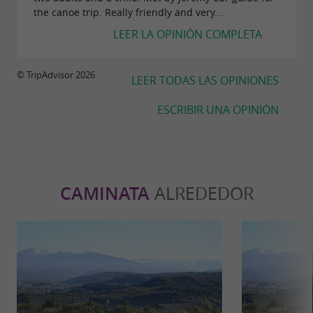
nuestros
o en una
!
tipis
casa rural
the canoe trip. Really friendly and very...
LEER LA OPINIÓN COMPLETA
© TripAdvisor 2026
LEER TODAS LAS OPINIONES
ESCRIBIR UNA OPINIÓN
CAMINATA
ALREDEDOR