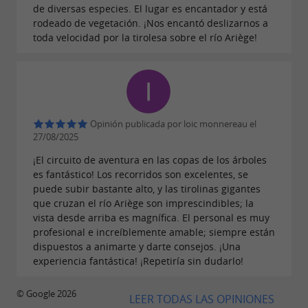
encuentran junto a la cascada, en medio de una
de diversas especies. El lugar es encantador y está
rodeado de vegetación. ¡Nos encantó deslizarnos a
exuberante vegetación.
toda velocidad por la tirolesa sobre el río Ariège!
19 € para mayores de 14 años / 16 € para
Precios:
menores de 13 años.
Paso elevado sobre el río
¡Sube a la plataforma más alta y lánzate a la
Opinión publicada por loic monnereau el
27/08/2025
aventura! Las tirolesas de 200 metros se elevan
¡El circuito de aventura en las copas de los árboles
sobre el río a más de 30 metros de altura. Una
es fantástico! Los recorridos son excelentes, se
experiencia imperdible para los amantes de la
puede subir bastante alto, y las tirolinas gigantes
que cruzan el río Ariège son imprescindibles; la
adrenalina.
vista desde arriba es magnífica. El personal es muy
profesional e increíblemente amable; siempre están
22 € para mayores de 14 años / 19 € para
Precios:
dispuestos a animarte y darte consejos. ¡Una
menores de 13 años.
experiencia fantástica! ¡Repetiría sin dudarlo!
© Google 2026
LEER TODAS LAS OPINIONES