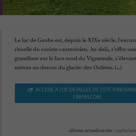
Le lac de Gaube est, depuis le XIXe siècle, l’excur
rituelle du curiste cauterésien. Au-delà, s’offre un
grandiose sur la face nord du Vignemale, s’élevan
mètres au-dessus du glacier des Oulètes. (...)
ACCEDE A LOS DETALLES DE ESTE ITINERARI
CIRKWI.COM
última actualización :
04/07/2025