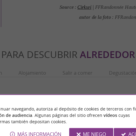
Source :
Cirkwi
| FFRandonnée Haute
autor de la foto :
FFRandonn
PARA DESCUBRIR
ALREDEDOR
n
Alojamiento
Salir a comer
Degustació
inuar navegando, autoriza al depósito de cookies de terceros con f
ón de audiencia
. Algunas páginas del sitio ofrecen
vídeos
cuyas
ormas también depositan cookies.
MÁS INFORMACIÓN
ME NIEGO
AC