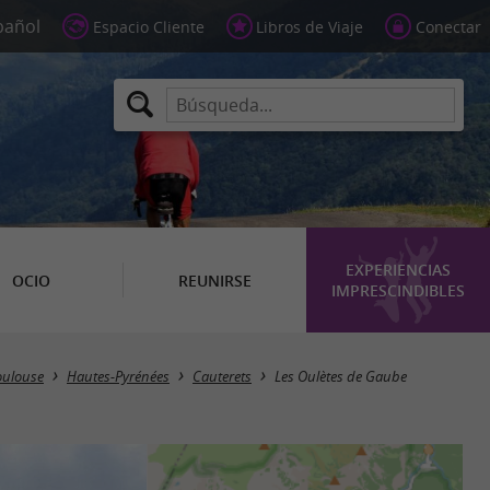
Espacio Cliente
Libros de Viaje
Conectar
EXPERIENCIAS
OCIO
REUNIRSE
IMPRESCINDIBLES
oulouse
Hautes-Pyrénées
Cauterets
Les Oulètes de Gaube