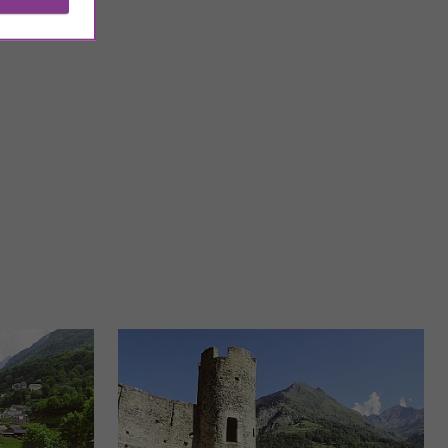
Cauterets
omuna de Cauterets,
Cauterets es una encantadora comuna de los Altos Pirineos,
 Es una ...
situada en el corazón de los Pirineos franceses. Se ...
4,5 km - Cauterets