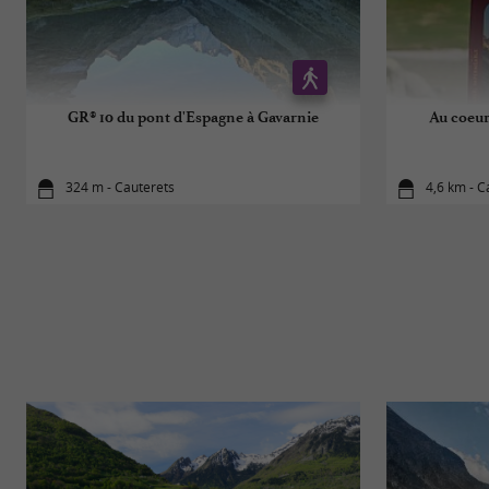
GR® 10 du pont d'Espagne à Gavarnie
Au coeur
324 m - Cauterets
4,6 km - C