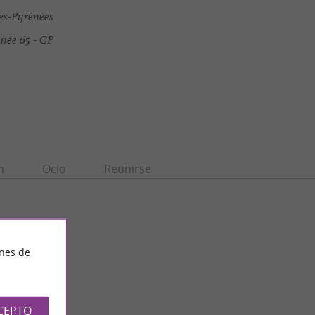
s-Pyrénées
ée 65 - CP
n
Ocio
Reunirse
ines de
CEPTO