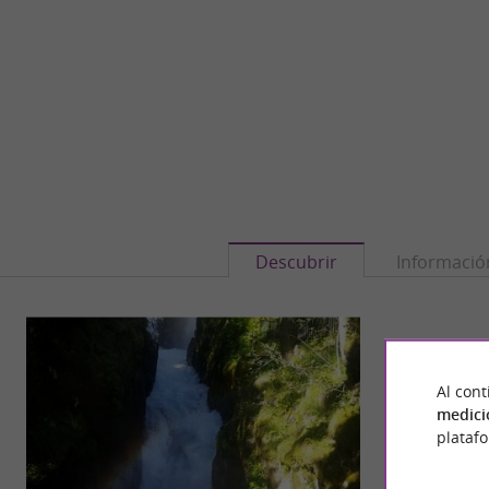
Descubrir
Informació
Al cont
medici
plataf