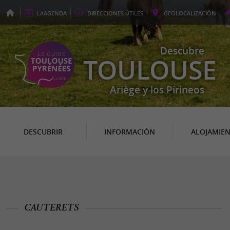
LA
AGENDA
DIRECCIONES
ÚTILES
GEO
LOCALIZACIÓN
Descubre
TOULOUSE
Ariège y los Pirineos
DESCUBRIR
INFORMACIÓN
ALOJAMIE
CAUTERETS