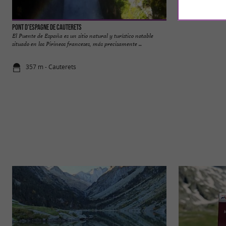
Pont d'Espagne de Cauterets
Lac de Gaube
El Puente de España es un sitio natural y turístico notable
El lago de Gaube es
situado en los Pirineos franceses, más precisamente ...
franceses, situado e
357 m - Cauterets
2,3 km - Ca