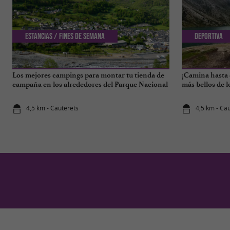
Estancias / Fines de semana
Deportiva
Los mejores campings para montar tu tienda de
¡Camina hasta e
campaña en los alrededores del Parque Nacional
más bellos de l
de los Altos Pirineos.
4,5 km - Cauterets
4,5 km - Ca