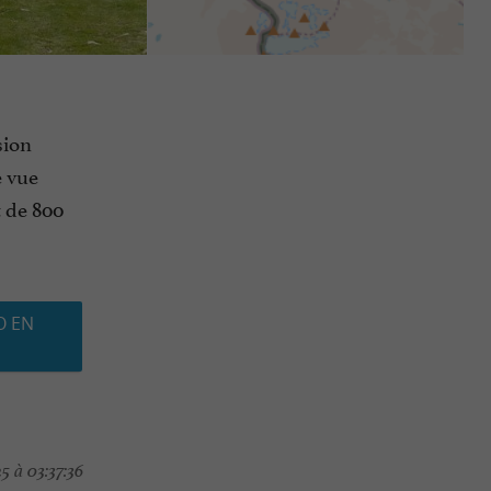
sion
e vue
t de 800
O EN
 à 03:37:36