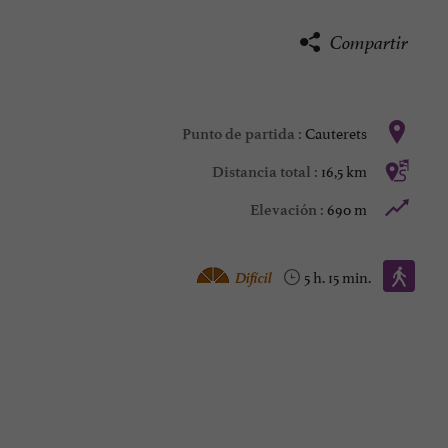
Compartir
Cauterets
Punto de partida :
16,5 km
Distancia total :
690 m
Elevación :
Caminata :
Difícil
5 h. 15 min.