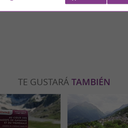
Cascade du Lutour
 un lago emblemático de los Pirineos
La cascada de Lutour se encuentra en la c
n la comuna de Cauterets, en el ...
al sur del pueblo, hacia la frontera española.
uterets
3,2 km - Cauterets
TE GUSTARÁ
TAMBIÉN