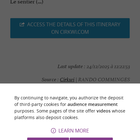
Le sentier (...)
ACCESS THE DETAILS OF THIS ITINERARY
ON CIRKWI.COM
Last update :
24/12/2025 à 12:22:53
Source :
Cirkwi
| RANDO COMMINGES
Photo credit :
Susy MARTIN
By continuing to navigate, you authorize the deposit
of third-party cookies for
audience measurement
purposes. Some pages of the site offer
videos
whose
platforms also deposit cookies.
YOU WILL LIKE
ALSO
LEARN MORE