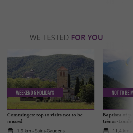
WE TESTED
FOR YOU
Weekend & Holidays
Not to be 
Comminges: top 10 visits not to be
Baptism of p
missed
Génos-Loudenv
live!
1,9 km - Saint-Gaudens
11,4 km -