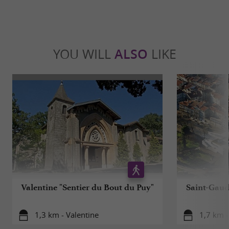
YOU WILL
ALSO
LIKE
Valentine "Sentier du Bout du Puy"
Saint-Gaud
1,3 km - Valentine
1,7 km 