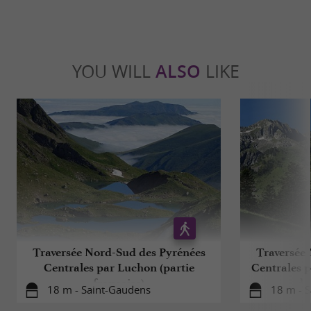
YOU WILL
ALSO
LIKE
Traversée Nord-Sud des Pyrénées
Traversée
Centrales par Luchon (partie
Centrales p
française)
de
18 m - Saint-Gaudens
18 m - 