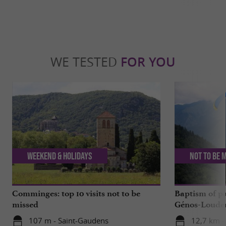
WE TESTED
FOR YOU
Weekend & Holidays
Not to be 
Comminges: top 10 visits not to be
Baptism of p
missed
Génos-Loudenv
live!
107 m - Saint-Gaudens
12,7 km -