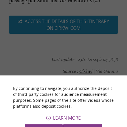
ACCESS THE DETAILS OF THIS ITINERARY
ON CIRKWI.COM
Last update :
23/12/2024 à 04:58:58
Source :
Cirkwi
| Via Garona
Photo credit :
JMS
By continuing to navigate, you authorize the deposit
of third-party cookies for
audience measurement
purposes. Some pages of the site offer
videos
whose
platforms also deposit cookies.
YOU WILL LIKE
ALSO
LEARN MORE