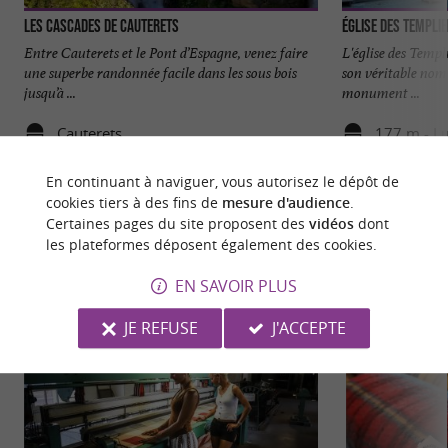
Les Cascades de Cauterets
Église des Templi
Entre Cauterets et le Pont d’Espagne, venez faire
L'église des Temp
une superbe randonnée facile dans les sous bois
son véritable nom 
jusqu’à ...
monument ...
Cauterets
177 m - Lu
En continuant à naviguer, vous autorisez le dépôt de
cookies tiers à des fins de
mesure d'audience
.
Certaines pages du site proposent des
vidéos
dont
les plateformes déposent également des cookies.
NOUS AVONS TESTÉ
POUR VOUS
EN SAVOIR PLUS
JE REFUSE
J'ACCEPTE