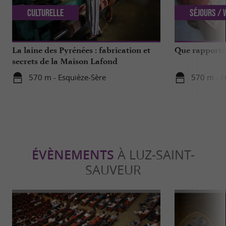
Culturelle
Séjours /
La laine des Pyrénées : fabrication et
Que rapporter
secrets de la Maison Lafond
570 m - Esquièze-Sère
570 m - E
ÉVÈNEMENTS
À LUZ-SAINT-
SAUVEUR