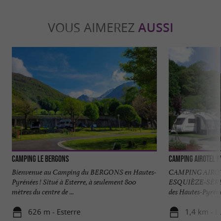
VOUS AIMEREZ
AUSSI
Camping Le Bergons
Camping Airotel 
Bienvenue au Camping du BERGONS en Hautes-
CAMPING AIRO
Pyrénées ! Situé à Esterre, à seulement 800
ESQUIÈZE-SÈRE U
mètres du centre de ...
des Hautes-Pyrénée
626 m - Esterre
1,4 km - L