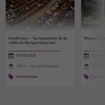
Conférence - "La toponymie de la
Momes en li
vallée de Barèges Gavarnie"
10/08/2026
12/08/
103 m - Luz-Saint-Sauveur
103 m -
Conférences
Culture