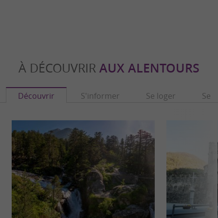
À DÉCOUVRIR
AUX ALENTOURS
Découvrir
S'informer
Se loger
Se r