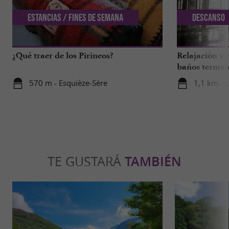
Estancias / Fines de semana
Descanso
¿Qué traer de los Pirineos?
Relajación y 
baños termal
570 m - Esquièze-Sère
1,1 km - 
TE GUSTARÁ
TAMBIÉN