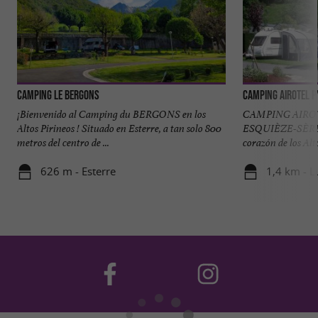
Camping Le Bergons
Camping Airotel 
¡Bienvenido al Camping du BERGONS en los
CAMPING AIRO
Altos Pirineos ! Situado en Esterre, a tan solo 800
ESQUIÈZE-SÈRE U
metros del centro de ...
corazón de los Alt
626 m - Esterre
1,4 km - L