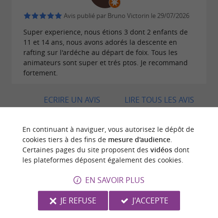
Avis publié par Bruno Victorin le 29/07/2026
Super experience, nous étions 3 dont 2 enfants de
11 et 14 ans, nous avons adorés la descente en
rafting sur l'ardéche au départ de foix. Tous les
animateurs sont super et trés ptos. Je recommand
fortement.
ECRIRE UN AVIS
LIRE TOUS LES AVIS
© Google 2026
En continuant à naviguer, vous autorisez le dépôt de
cookies tiers à des fins de
mesure d'audience
.
Certaines pages du site proposent des
vidéos
dont
les plateformes déposent également des cookies.
BALADES
À PROXIMITÉ
EN SAVOIR PLUS
JE REFUSE
J'ACCEPTE