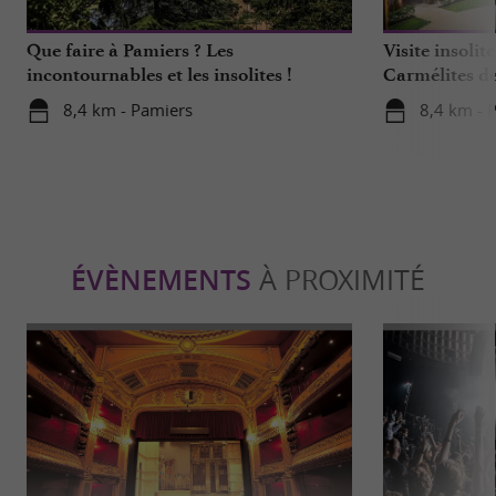
Que faire à Pamiers ? Les
Visite insoli
incontournables et les insolites !
Carmélites d
8,4 km - Pamiers
8,4 km - 
ÉVÈNEMENTS
À PROXIMITÉ