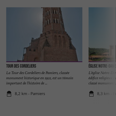
Tour des Cordeliers
Église Notre-Dam
La Tour des Cordeliers de Pamiers, classée
L'église Notre-D
monument historique en 1921, est un témoin
édifice religieux c
important de l'histoire de ...
classé monument .
8,2 km - Pamiers
8,3 km - P