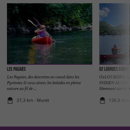
Les Pagaies
O2 Lourdes Canoë
Les Pagaies, des descentes en canoë dans les
O2LOURDES : 
Pyrénées Si vous aimez les balades en pleine
INDIEN AU LAC
nature au fil de ...
librement sur le l
37,3 km - Muret
136,8 km 