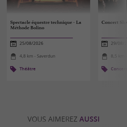
Spectacle équestre technique - La
Concert She
Méthode Bolino
25/08/2026
29/08/
4,8 km - Saverdun
8,5 km 
Théâtre
Concert
VOUS AIMEREZ
AUSSI