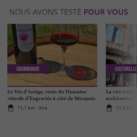
NOUS AVONS TESTÉ
POUR VOUS
Gourmande
Culturell
Le Vin d’Ariège, visite du Domaine
La cité médié
viticole d’Engraviès à côté de Mirepoix
architectural 
11,1 km - Vira
11,4 km -