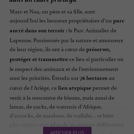
Marc et Noa, un père et sa fille, sont
aujourd’hui les heureux propriétaires d’un
parc
: le Parc Animalier de
ancré dans son terroir
Lapenne. Passionnés par la nature et amoureux
de leur région, ils ont à cœur de
préserver,
ce lieu si particulier où
protéger et transmettre
le respect des animaux et de l’environnement
sont les priorités. Étendu sur
au
76 hectares
cœur de l’Ariège, ce
permet de
lieu atypique
venir à la rencontre de bisons, mais aussi de
lamas, de yacks, de watussis d’Afrique,
d’aurocks, de nandous, de wallaby… et bien
plus encore avec
plus de 30 espèces différentes
! Si les animaux sont stupéfiants, le cadre l’est
AFFICHER PLUS