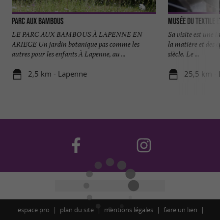
Parc aux Bambous
Musée du Textile e
LE PARC AUX BAMBOUS À LAPENNE EN
Sa visite est une 
ARIEGE Un jardin botanique pas comme les
la matière et des
autres pour les enfants À Lapenne, au ...
siècle. Le ...
2,5 km - Lapenne
25,5 km - 
espace pro
plan du site
mentions légales
faire un lien