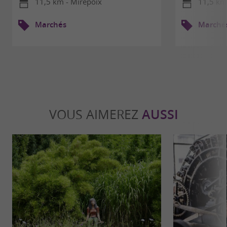
11,5 km - Mirepoix
11,5 km
Marchés
Marché
VOUS AIMEREZ
AUSSI