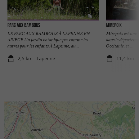
Parc aux Bambous
Mirepoix
LE PARC AUX BAMBOUS À LAPENNE EN
Mirepoix est une 
ARIEGE Un jardin botanique pas comme les
dans le départemen
autres pour les enfants À Lapenne, au ...
Occitanie, et ...
2,5 km - Lapenne
11,4 km -