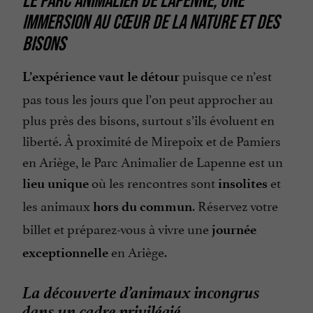
Terrasse
IMMERSION AU CŒUR DE LA NATURE ET DES
Vue sur la montagne
BISONS
puisque ce n’est
L’expérience vaut le détour
pas tous les jours que l’on peut approcher au
plus près des bisons, surtout s’ils évoluent en
liberté. À proximité de Mirepoix et de Pamiers
en Ariège, le Parc Animalier de Lapenne est un
où les rencontres sont
et
lieu unique
insolites
les animaux
. Réservez votre
hors du commun
billet et préparez-vous à vivre une
journée
en Ariège.
exceptionnelle
La découverte d’animaux incongrus
dans un cadre privilégié