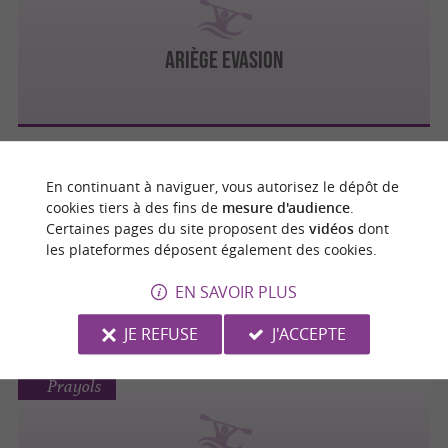
Ariège Evasion
Seix
En continuant à naviguer, vous autorisez le dépôt de
cookies tiers à des fins de
mesure d'audience
.
Certaines pages du site proposent des
vidéos
dont
les plateformes déposent également des cookies.
HAUT-COUSERANS KAYAK CLUB
EN SAVOIR PLUS
JE REFUSE
J'ACCEPTE
Prayols