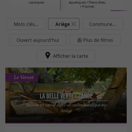
nautiques
aquatiques / Plans d'eau
/ Piscines
Mots clés...
Ariège
Commune...
Ouvert aujourd'hui
Plus de filtres
Afficher la carte
Le Vernet
La Belle Verte - Canoë
Balade en canoë dans un cadre bucolique en
Ariège