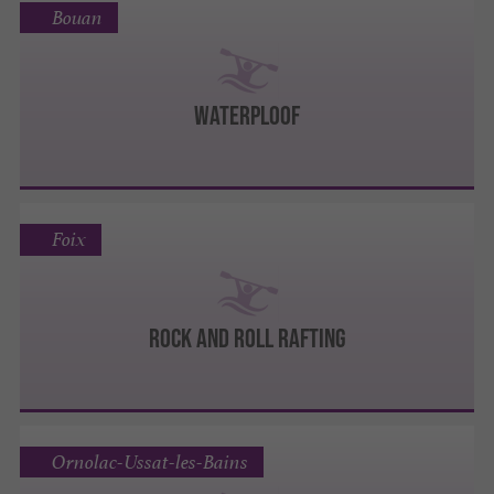
Bouan
Waterploof
Foix
Rock And Roll Rafting
Ornolac-Ussat-les-Bains