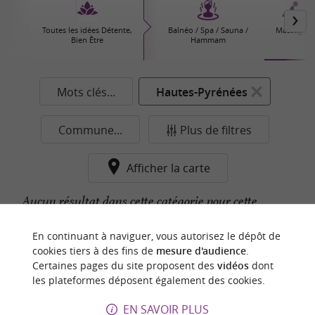
Toutes les idées Détente,
Balnéo / Spa / Sauna /
Massages
Bien Être
Hammam
Mots clés...
Hautes-Pyrénées
Commune...
Plus de filtres
Afficher la carte
Aucun résultat dans cette catégorie pour cette
commune pour le moment...
En continuant à naviguer, vous autorisez le dépôt de
cookies tiers à des fins de
mesure d'audience
.
Certaines pages du site proposent des
vidéos
dont
n
o
t
e
c
o
u
p
e
c
o
e
u
les plateformes déposent également des cookies.
r
d
r
EN SAVOIR PLUS