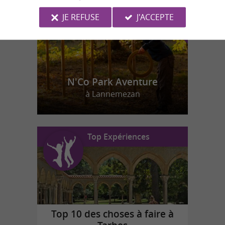
JE REFUSE
J'ACCEPTE
N'Co Park Aventure
à Lannemezan
Top Expériences
Top 10 des choses à faire à