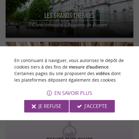
Les Grands Thermes
Cures thermales à Bagnères-de-Bigorre
Bagnères-de-Bigorre
En continuant à naviguer, vous autorisez le dépôt de
cookies tiers à des fins de
mesure d'audience
.
Aquensis, spa thermal de Bagnères de
Certaines pages du site proposent des
vidéos
dont
Bigorre
les plateformes déposent également des cookies.
Expérience bien-être à Bagnères-de-Bigorre
EN SAVOIR PLUS
JE REFUSE
J'ACCEPTE
Bagnères-de-Bigorre