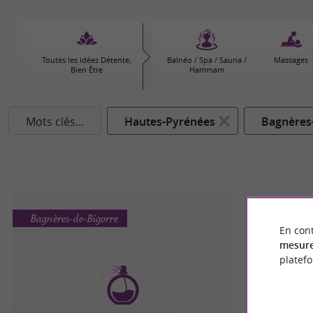
Toutes les idées Détente,
Balnéo / Spa / Sauna /
Massages
Bien Être
Hammam
Mots clés...
Hautes-Pyrénées
Bagnères
Bagnères-de-Bigorre
En cont
mesure
platef