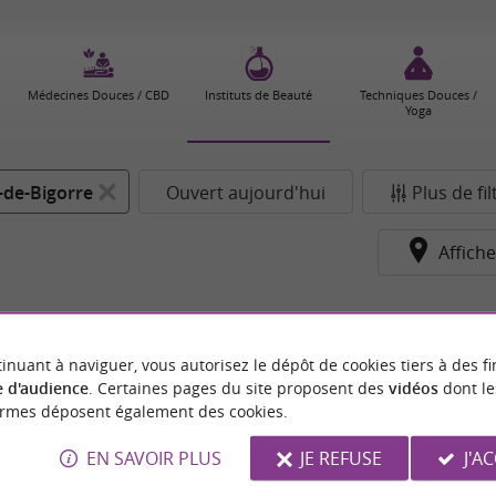
Médecines Douces / CBD
Instituts de Beauté
Techniques Douces /
Yoga
-de-Bigorre
Ouvert aujourd'hui
Plus de fil
Affiche
inuant à naviguer, vous autorisez le dépôt de cookies tiers à des fi
 d'audience
. Certaines pages du site proposent des
vidéos
dont le
ormes déposent également des cookies.
EN SAVOIR PLUS
JE REFUSE
J'A