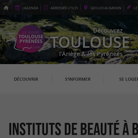
L'
AGENDA
ADRESSES
UTILES
GEO
LOCALISATION
L
Découvrez
TOULOUSE
l'Ariège & les Pyrénées
DÉCOUVRIR
S'INFORMER
SE LOGE
Instituts de Beauté à