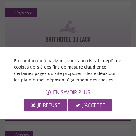
Capvern
Brit Hotel du Laca
En continuant à naviguer, vous autorisez le dépôt de
cookies tiers à des fins de
mesure d'audience
.
Bernac-Debat
Certaines pages du site proposent des
vidéos
dont
les plateformes déposent également des cookies.
EN SAVOIR PLUS
SEREIN ATTITUDE
JE REFUSE
J'ACCEPTE
Tarbes