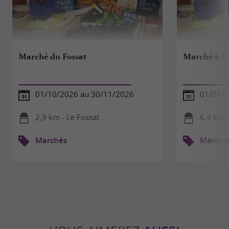
Marché du Fossat
Marché à la
01/10/2026 au 30/11/2026
01/01/2
2,9 km - Le Fossat
6,4 km 
Marchés
Marché