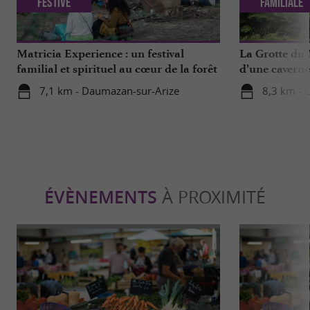
Festive
Familiale
Matricia Experience : un festival
La Grotte du 
familial et spirituel au cœur de la forêt
d’une caverne
ariégeoise
renommée mo
7,1 km - Daumazan-sur-Arize
8,3 km - L
ÉVÈNEMENTS
À PROXIMITÉ