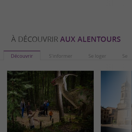
À DÉCOUVRIR
AUX ALENTOURS
Découvrir
S'informer
Se loger
Se r