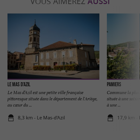
VOUS AIMEREZ
AUSSI
Le Mas d’Azil
Pamiers
Le Mas d’Azil est une petite ville française
Commune la plus p
pittoresque située dans le département de l'Ariège,
située à une soixa
au cœur du ...
à une ...
8,3 km - Le Mas-d'Azil
17,9 km -