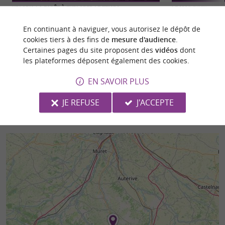
Xploria La forêt à explorer le temps
Le Mas d’Azil
Immersion, confrontation et émotions fortes vous
Le Mas d’Azil est u
En continuant à naviguer, vous autorisez le dépôt de
sont garanties ! Xploria est un espace d’ aventures
pittoresque située
cookies tiers à des fins de
mesure d'audience
.
ludiques et ...
au cœur du ...
Certaines pages du site proposent des
vidéos
dont
les plateformes déposent également des cookies.
8,0 km - Le Mas-d'Azil
8,3 km - L
EN SAVOIR PLUS
JE REFUSE
J'ACCEPTE