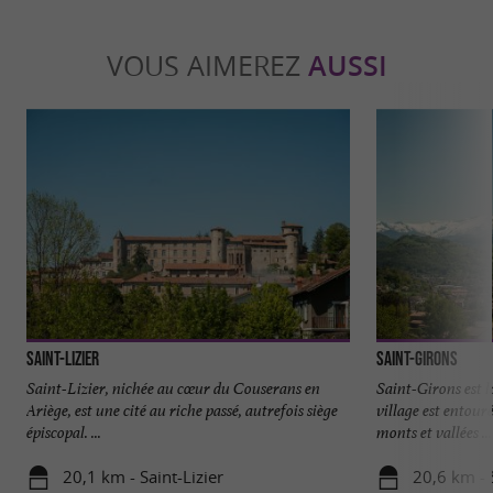
VOUS AIMEREZ
AUSSI
Saint-Lizier
Saint-Girons
Saint-Lizier, nichée au cœur du Couserans en
Saint-Girons est l
Ariège, est une cité au riche passé, autrefois siège
village est entour
épiscopal. ...
monts et vallées ...
20,1 km - Saint-Lizier
20,6 km - 