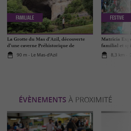
Familiale
Festive
La Grotte du Mas d’Azil, découverte
Matricia Expe
d’une caverne Préhistorique de
familial et sp
renommée mondiale en Ariège
ariégeoise
90 m - Le Mas-d'Azil
8,3 km - 
ÉVÈNEMENTS
À PROXIMITÉ