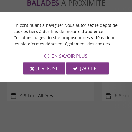
BALADES
À PROXIMITÉ
En continuant à naviguer, vous autorisez le dépôt de
cookies tiers à des fins de
mesure d'audience
.
Certaines pages du site proposent des
vidéos
dont
les plateformes déposent également des cookies.
EN SAVOIR PLUS
JE REFUSE
J'ACCEPTE
D'Allières à Escougnals
Le Chatea
4,9 km - Allières
6,8 km 