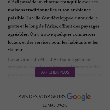
d’Azil possède un
avec ses
charme tranquille
et son
maisons traditionnelles
ambiance
. La ville s'est développée autour de la
paisible
grotte et le long de l'Arize, offrant des
paysages
. On y trouve quelques commerces
agréables
locaux et des services pour les habitants et les
visiteurs.
Les environs du Mas d’Azil sont également
attrayants, avec des
et des
collines verdoyantes
AFFICHER PLUS
, propices aux
paysages typiques du Couserans
et à la découverte de la
. La
randonnées
nature
proximité de la rivière Arize offre des
AVIS DES VOYAGEURS
possibilités de
et de
au bord de
pêche
détente
l'eau.
LE MAS D’AZIL