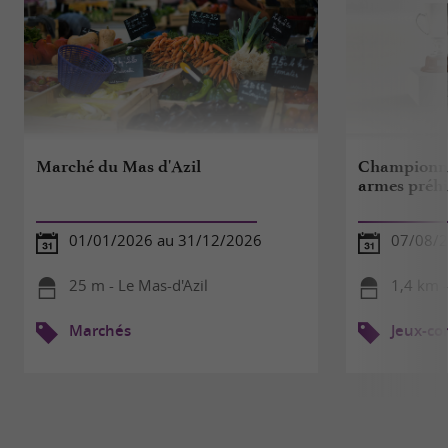
Marché du Mas d'Azil
Championna
armes préhi
01/01/2026 au 31/12/2026
07/08/2
25 m - Le Mas-d'Azil
1,4 km -
Marchés
Jeux-co