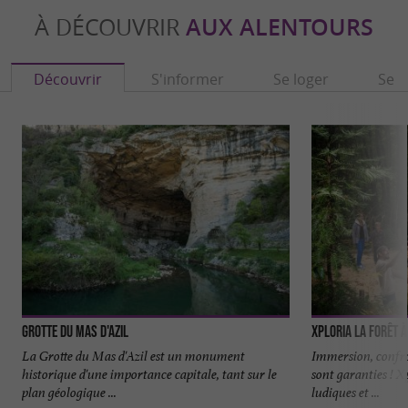
À DÉCOUVRIR
AUX ALENTOURS
Découvrir
S'informer
Se loger
Se r
Grotte du Mas d'Azil
Xploria La forêt 
La Grotte du Mas d'Azil est un monument
Immersion, confro
historique d'une importance capitale, tant sur le
sont garanties ! X
plan géologique ...
ludiques et ...