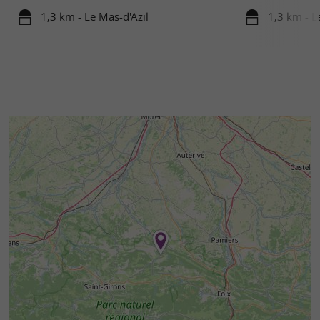
1,3 km - Le Mas-d'Azil
1,3 km - L