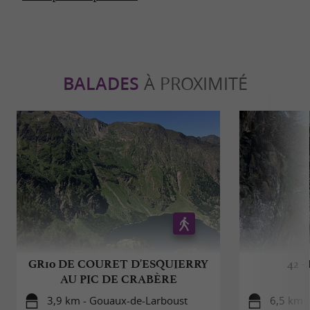
BALADES
À PROXIMITÉ
GR10 DE COURET D'ESQUIERRY
42 
AU PIC DE CRABÈRE
3,9 km - Gouaux-de-Larboust
6,5 km 