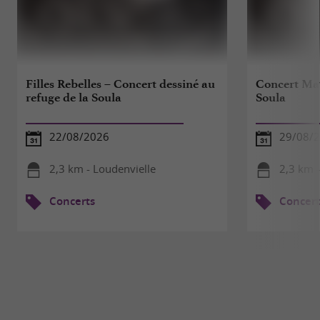
Filles Rebelles – Concert dessiné au
Concert Mat
refuge de la Soula
Soula
22/08/2026
29/08/
2,3 km - Loudenvielle
2,3 km -
Concerts
Concert