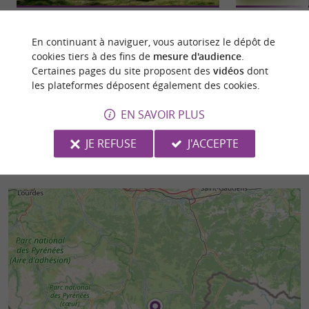
Le Lac d'Espingo
Le Lac D'Oô
Pour y accéder, vous devez passer par une
Une randonnée acc
En continuant à naviguer, vous autorisez le dépôt de
première randonnée qui vous mène au Lac Oô.
incontournable de
cookies tiers à des fins de
mesure d'audience
.
Une fois passé ce ...
chaussures et un pe
Certaines pages du site proposent des
vidéos
dont
les plateformes déposent également des cookies.
4,0 km - Bagnères-de-Luchon
4,3 km - 
EN SAVOIR PLUS
JE REFUSE
J'ACCEPTE