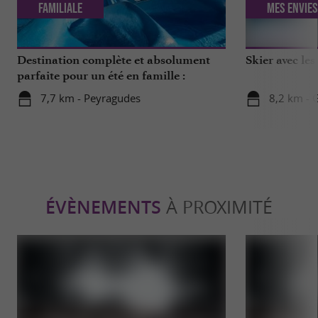
Familiale
Mes envies
Destination complète et absolument
Skier avec le
parfaite pour un été en famille :
Pyrénées Central Park
7,7 km - Peyragudes
8,2 km -
ÉVÈNEMENTS
À PROXIMITÉ