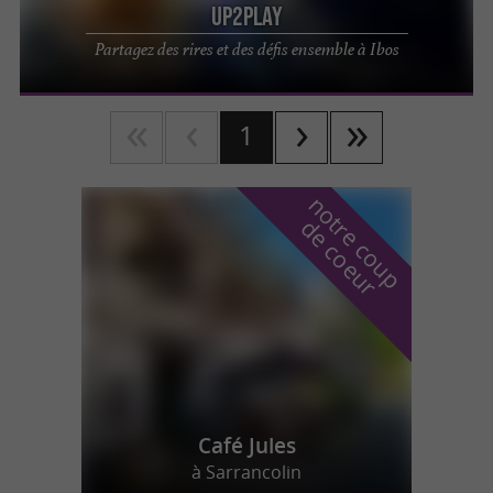
UP2PLAY
Partagez des rires et des défis ensemble à Ibos
1
n
o
t
e
c
o
u
p
e
c
o
e
u
r
d
r
Café Jules
à Sarrancolin