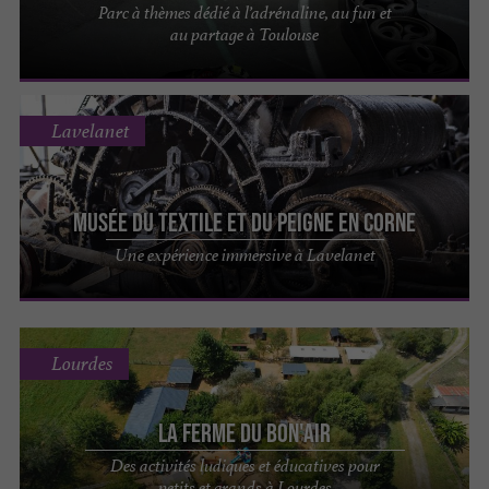
Parc à thèmes dédié à l’adrénaline, au fun et
au partage à Toulouse
Lavelanet
Musée du Textile et du peigne en corne
Une expérience immersive à Lavelanet
Lourdes
La Ferme du Bon'Air
Des activités ludiques et éducatives pour
petits et grands à Lourdes