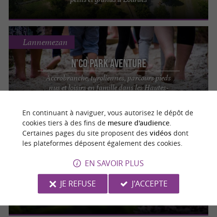
Lannemezan
N'Co Park Aventure
Accrobranche, tyroliennes, parcours pieds
nus et loisirs en famille dans les Hautes-
Pyrénées
En continuant à naviguer, vous autorisez le dépôt de
cookies tiers à des fins de
mesure d'audience
.
Certaines pages du site proposent des
vidéos
dont
Orlu
les plateformes déposent également des cookies.
EN SAVOIR PLUS
La Maison des Loups
JE REFUSE
J'ACCEPTE
Idée de sortie nature en famille dans les
Pyrénées