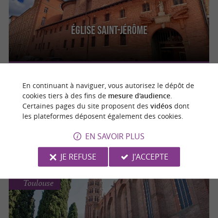
Église Saint-Jérôme
Toulouse
En continuant à naviguer, vous autorisez le dépôt de
cookies tiers à des fins de
mesure d'audience
.
Certaines pages du site proposent des
vidéos
dont
les plateformes déposent également des cookies.
Église Saint-Pierre des Cuisines
EN SAVOIR PLUS
JE REFUSE
J'ACCEPTE
Toulouse