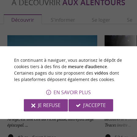
À DÉCOUVRIR
AUX ALENTOURS
Découvrir
S'informer
Se loger
Se r
En continuant à naviguer, vous autorisez le dépôt de
cookies tiers à des fins de
mesure d'audience
.
Certaines pages du site proposent des
vidéos
dont
les plateformes déposent également des cookies.
EN SAVOIR PLUS
Saint-Lizier
Au Pays des Trace
JE REFUSE
J'ACCEPTE
Saint-Lizier, nichée au cœur du Couserans en
Au Pays des Traces
Ariège, est une cité au riche passé, autrefois siège
découverte à Saint
épiscopal. ...
Traces invite ...