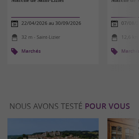
Marché de Saint-Lizier
Marché de 
22/04/2026 au 30/09/2026
07/08/
32 m - Saint-Lizier
12,6 km
Marchés
Marché
NOUS AVONS TESTÉ
POUR VOUS