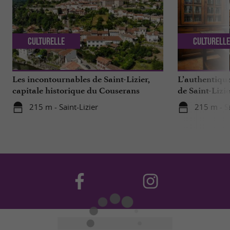
Culturelle
Culturell
Les incontournables de Saint-Lizier,
L’authentique
capitale historique du Couserans
de Saint-Lizie
France
215 m - Saint-Lizier
215 m - Sa