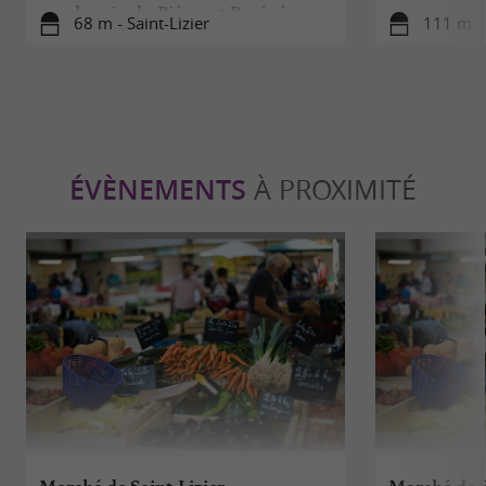
chemin du Piémont Pyrénéen
68 m - Saint-Lizier
111 m - 
ÉVÈNEMENTS
À PROXIMITÉ