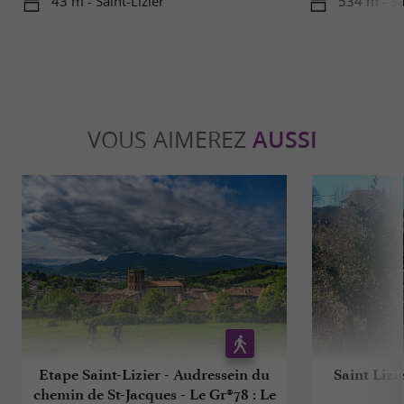
43 m - Saint-Lizier
534 m - Sa
VOUS AIMEREZ
AUSSI
Etape Saint-Lizier - Audressein du
Saint Lizi
chemin de St-Jacques - Le Gr®78 : Le