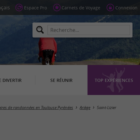
Espace Pro
Carnets de Voyage
Connexion
E DIVERTIR
SE RÉUNIR
TOP EXPÉRIENCES
Masquer la carte
raires de randonnées en Toulouse Pyrénées
Ariège
Saint-Lizier