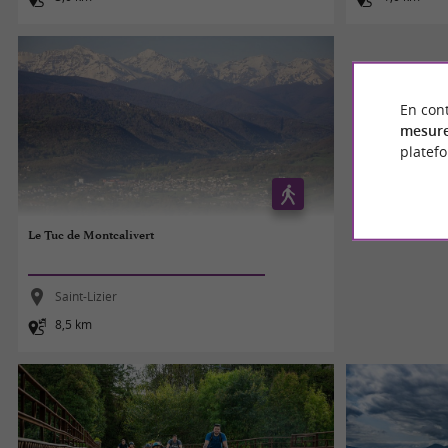
En cont
mesure
platef
Le Tuc de Montcalivert
Saint-Lizier
8,5 km