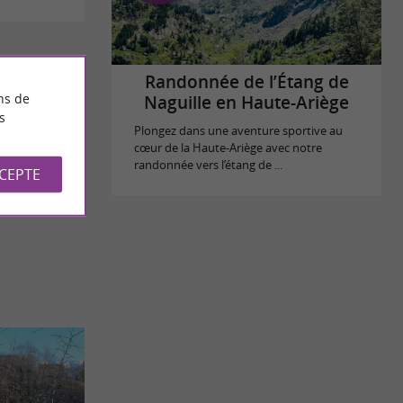
Randonnée de l’Étang de
ns de
Naguille en Haute-Ariège
s
Plongez dans une aventure sportive au
cœur de la Haute-Ariège avec notre
randonnée vers l’étang de ...
CCEPTE