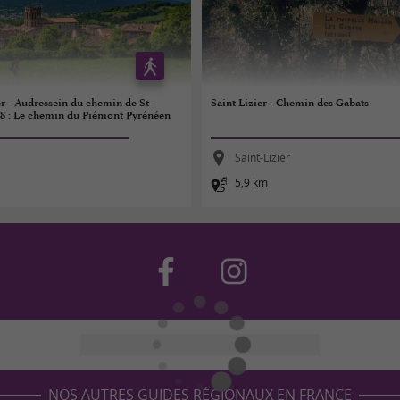
er - Audressein du chemin de St-
Saint Lizier - Chemin des Gabats
78 : Le chemin du Piémont Pyrénéen
Saint-Lizier
5,9 km
NOS AUTRES GUIDES RÉGIONAUX EN FRANCE