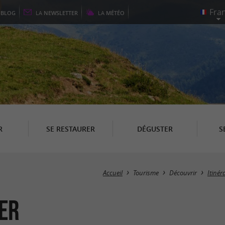
E
BLOG
LA
NEWSLETTER
LA
MÉTÉO
R
SE RESTAURER
DÉGUSTER
S
Accueil
Tourisme
Découvrir
Itiné
ier