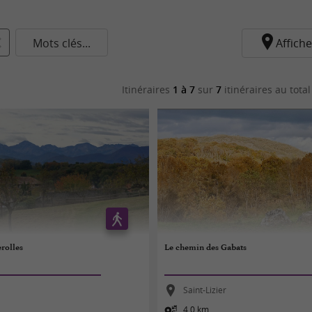
Mots clés...
Affiche
Itinéraires
1 à 7
sur
7
itinéraires au total
erolles
Le chemin des Gabats
Saint-Lizier
4,0 km