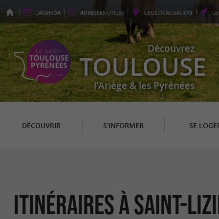
L'
AGENDA
ADRESSES
UTILES
GEO
LOCALISATION
L
Découvrez
TOULOUSE
l'Ariège & les Pyrénées
DÉCOUVRIR
S'INFORMER
SE LOGE
itinéraires à Saint-Liz