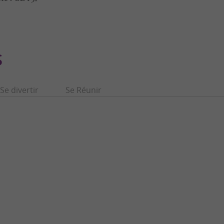
S
Se divertir
Se Réunir
Loures-Barousse