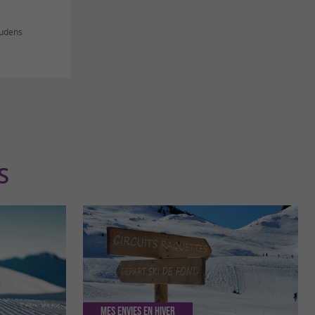
audens
S
Mes envies en hiver