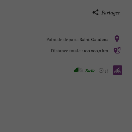
Partager
Saint-Gaudens
Point de départ :
100 000,0 km
Distance totale :
Vélo / route :
Facile
5 j.