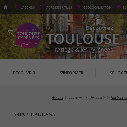
L'
AGENDA
ADRESSES
UTILES
GEO
LOCALISATION
L
Découvrez
TOULOUSE
l'Ariège & les Pyrénées
DÉCOUVRIR
S'INFORMER
SE LOGE
Accueil
Tourisme
Découvrir
Itinérair
SAINT-GAUDENS