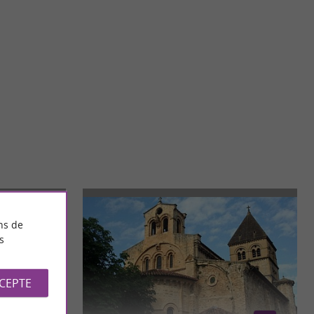
iteurs à entrer en
Loures-Barousse est une commune française située dans le
plein ...
département des Hautes-Pyrénées, en région Occitanie. ...
13,4 km - Loures-Barousse
ns de
s
CCEPTE