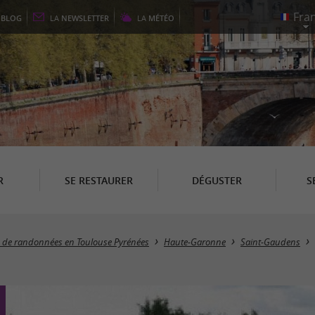
E
BLOG
LA
NEWSLETTER
LA
MÉTÉO
R
SE RESTAURER
DÉGUSTER
S
es de randonnées en Toulouse Pyrénées
Haute-Garonne
Saint-Gaudens