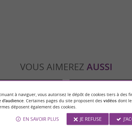
t du Comminges, l’épopée des sports
Au coeur du Comminges, Aspet invite les vis
t-Gaudens Au pied des Pyrénées, ...
communion avec la nature et les activités en 
int-Gaudens
12,2 km - Aspet
VOUS AIMEREZ
AUSSI
inuant à naviguer, vous autorisez le dépôt de cookies tiers à des fi
 d'audience
. Certaines pages du site proposent des
vidéos
dont le
ormes déposent également des cookies.
EN SAVOIR PLUS
JE REFUSE
J'A