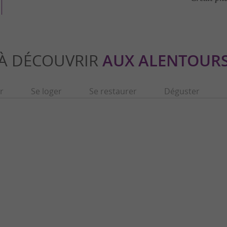
À DÉCOUVRIR
AUX ALENTOUR
r
Se loger
Se restaurer
Déguster
u Comminges
Aspet