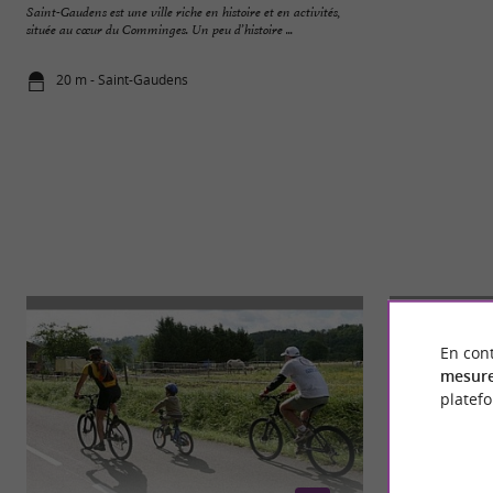
Saint-Gaudens est une ville riche en histoire et en activités,
Le Musée du Circui
située au cœur du Comminges. Un peu d’histoire ...
mécaniques sur Sain
20 m - Saint-Gaudens
1,4 km - Sa
En cont
mesure
platef