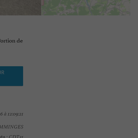
Portion de
UR
6 à 12:09:21
OMMINGES
to :
CDT31