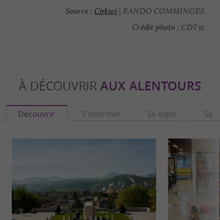
Source :
Cirkwi
| RANDO COMMINGES
Crédit photo :
CDT31
À DÉCOUVRIR
AUX ALENTOURS
Découvrir
S'informer
Se loger
Se r