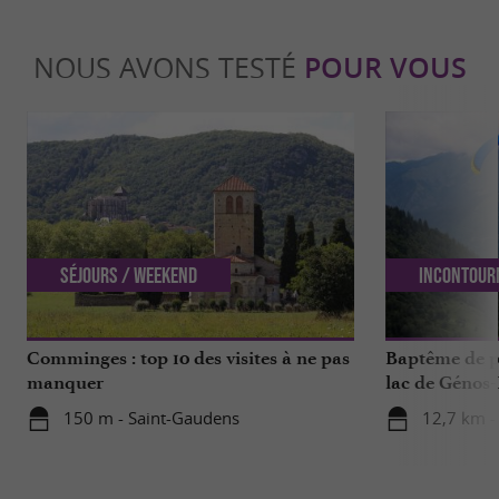
NOUS AVONS TESTÉ
POUR VOUS
Séjours / Weekend
Incontour
Comminges : top 10 des visites à ne pas
Baptême de p
manquer
lac de Génos-
expérience à v
150 m - Saint-Gaudens
12,7 km -