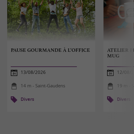
PAUSE GOURMANDE À L’OFFICE
ATELIER 
MUG
13/08/2026
12/08/
14 m - Saint-Gaudens
19 m - 
Divers
Divers