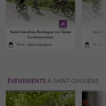
Saint-Gaudens Boulogne sur Gesse
Saint-
Cyclotourisme
C
10 m - Saint-Gaudens
16 m - 
ÉVÈNEMENTS
À SAINT-GAUDENS