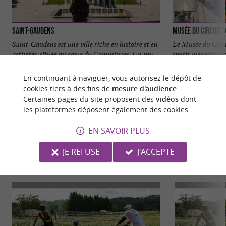
Saint-Gaudens
Musée du Circuit
Saint-Gaudens est une ville riche en histoire et en
Le Musée du Circu
activités, située au cœur du Comminges. Un peu
sports mécaniques
d’histoire ...
Pyrénées, ...
En continuant à naviguer, vous autorisez le dépôt de
18 m - Saint-Gaudens
1,4 km - 
cookies tiers à des fins de
mesure d'audience
.
Certaines pages du site proposent des
vidéos
dont
les plateformes déposent également des cookies.
EN SAVOIR PLUS
JE REFUSE
J'ACCEPTE
VOUS AIMEREZ
AUSSI