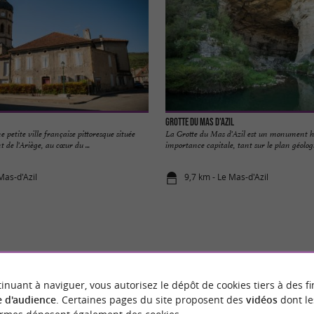
Grotte du Mas d'Azil
e petite ville française pittoresque située
La Grotte du Mas d'Azil est un monument hi
 de l'Ariège, au cœur du ...
importance capitale, tant sur le plan géologi
Mas-d'Azil
9,7 km - Le Mas-d'Azil
VOUS AIMEREZ
AUSSI
inuant à naviguer, vous autorisez le dépôt de cookies tiers à des fi
 d'audience
. Certaines pages du site proposent des
vidéos
dont le