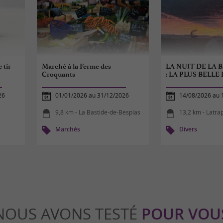
 tir
Marché à la Ferme des
LA NUIT DE LA 
Croquants
: LA PLUS BELLE
26
01/01/2026 au 31/12/2026
14/08/2026 au 
9,8 km - La Bastide-de-Besplas
13,2 km - Latra
Marchés
Divers
NOUS AVONS TESTÉ
POUR VOU