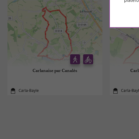
platef
Carlanaise par Canalès
Carl
Carla-Bayle
Carla-Bay