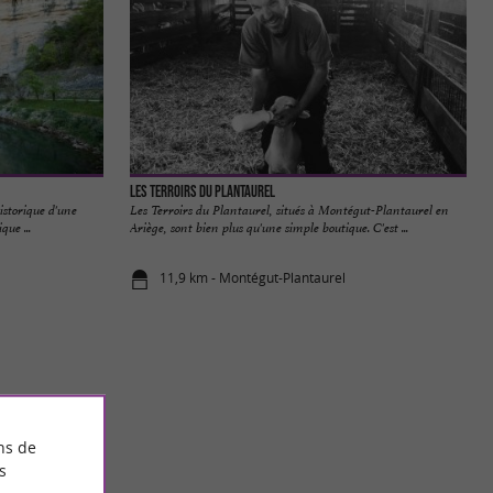
Les Terroirs du Plantaurel
storique d'une
Les Terroirs du Plantaurel, situés à Montégut-Plantaurel en
que ...
Ariège, sont bien plus qu'une simple boutique. C'est ...
11,9 km - Montégut-Plantaurel
ns de
s