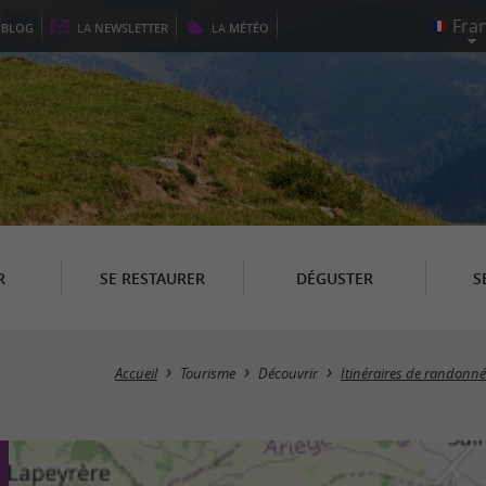
E
BLOG
LA
NEWSLETTER
LA
MÉTÉO
R
SE RESTAURER
DÉGUSTER
S
Accueil
Tourisme
Découvrir
Itinéraires de randonn