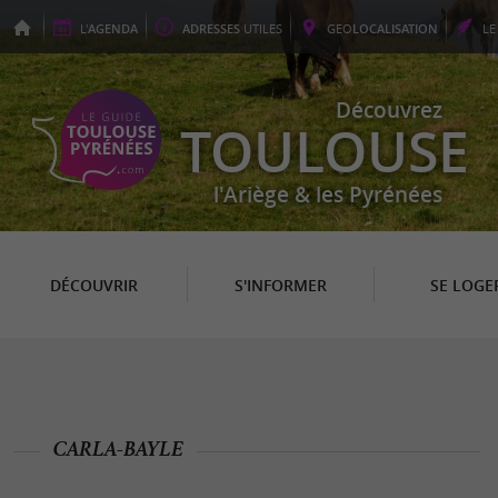
L'
AGENDA
ADRESSES
UTILES
GEO
LOCALISATION
L
Découvrez
TOULOUSE
l'Ariège & les Pyrénées
DÉCOUVRIR
S'INFORMER
SE LOGE
CARLA-BAYLE