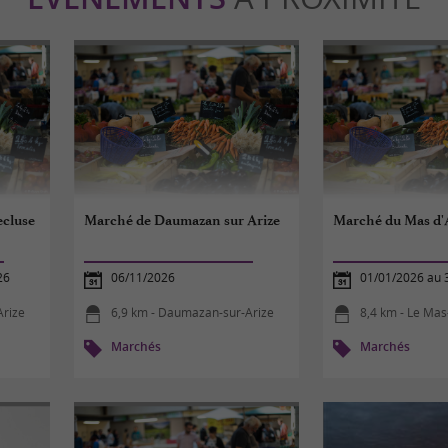
ecluse
Marché de Daumazan sur Arize
Marché du Mas d'A
26
06/11/2026
01/01/2026 au 
Arize
6,9 km - Daumazan-sur-Arize
8,4 km - Le Mas-
Marchés
Marchés