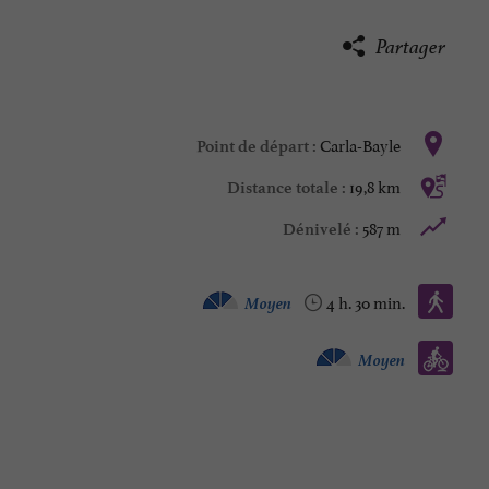
Partager
Carla-Bayle
Point de départ :
19,8 km
Distance totale :
587 m
Dénivelé :
Marche à pied :
Moyen
4 h. 30 min.
Vtt :
Moyen