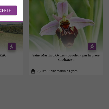
CCEPTE
RAC
Saint Martin d’Oydes - boucle 1 - par la place
du château
8,7 km - Saint-Martin-d'Oydes