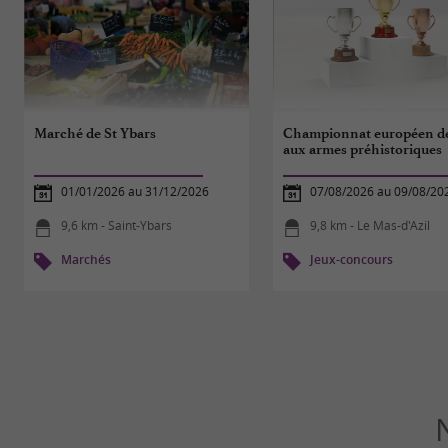
Marché de St Ybars
Championnat européen de
aux armes préhistoriques
01/01/2026 au 31/12/2026
07/08/2026 au 09/08/20
9,6 km - Saint-Ybars
9,8 km - Le Mas-d'Azil
Marchés
Jeux-concours