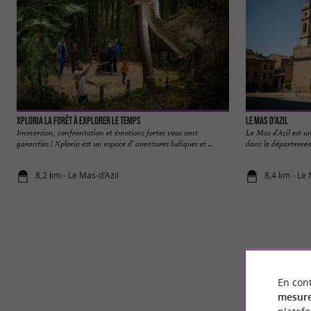
Xploria La forêt à explorer le temps
Le Mas d’Azil
Immersion, confrontation et émotions fortes vous sont
Le Mas d’Azil est un
garanties ! Xploria est un espace d’ aventures ludiques et ...
dans le département
8,2 km - Le Mas-d'Azil
8,4 km - Le 
En cont
mesure