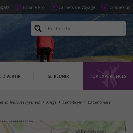
Espace Pro
Carnets de Voyage
Connexion
E DIVERTIR
SE RÉUNIR
TOP EXPÉRIENCES
ées en Toulouse Pyrénées
Ariège
Carla-Bayle
La Carlanaise