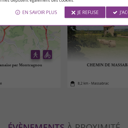
ormes déposent également des cookies.
EN SAVOIR PLUS
JE REFUSE
J'A
anaise par Montcagnou
CHEMIN DE MASSAB
le
8,2 km - Massabrac
ÉVÈNEMENTS
À PROXIMITÉ