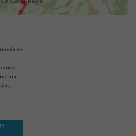
ronnée en
oune »,
urez une
nées.
UR