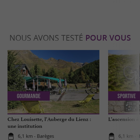
NOUS AVONS TESTÉ
POUR VOUS
Gourmande
Sportive
Chez Louisette, l’Auberge du Lienz :
L’ascension à
une institution
6,1 km - Barèges
6,1 km - 