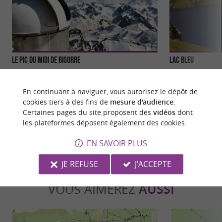
Le Pic Du Midi De Bigorre
Lac Bleu
Le Pic du Midi de Bigorre culmine à 2877 mètres
Le lac bleu est sit
d’altitude. C’est un des Grands Sites de Midi-
ha et 135m de profo
En continuant à naviguer, vous autorisez le dépôt de
Pyrénées ...
profond ...
cookies tiers à des fins de
mesure d'audience
.
Certaines pages du site proposent des
vidéos
dont
2,6 km - Bagnères-de-Bigorre
5,2 km - B
les plateformes déposent également des cookies.
EN SAVOIR PLUS
JE REFUSE
J'ACCEPTE
VOUS AIMEREZ
AUSSI