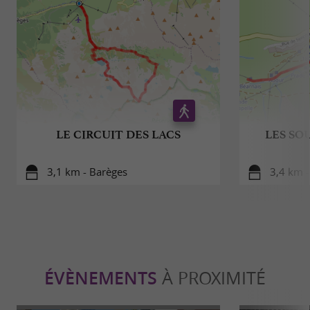
LE CIRCUIT DES LACS
LES SO
3,1 km - Barèges
3,4 km -
ÉVÈNEMENTS
À PROXIMITÉ