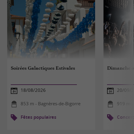
Soirées Galactiques Estivales
Dimanche e
18/08/2026
20/09/
853 m - Bagnères-de-Bigorre
919 m -
Fêtes populaires
Concert