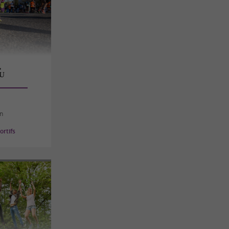
,
U
an
rtifs