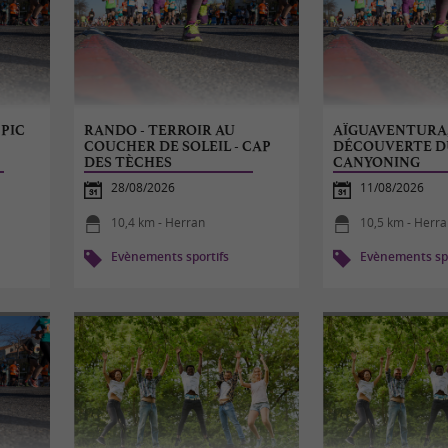
 PIC
RANDO - TERROIR AU
AÏGUAVENTURA
COUCHER DE SOLEIL - CAP
DÉCOUVERTE D
DES TÈCHES
CANYONING
28/08/2026
11/08/2026
10,4 km - Herran
10,5 km - Herr
Evènements sportifs
Evènements spo