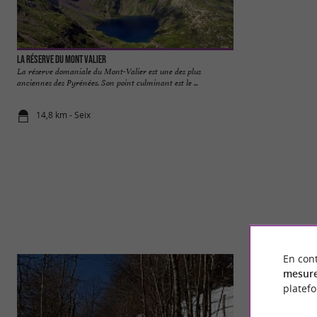
La Réserve Du Mont Valier
Aspet
La réserve domaniale du Mont-Valier est une des plus
Au coeur du Comming
anciennes des Pyrénées. Son point culminant est le ...
communion avec la na
14,8 km - Seix
18,7 km - A
En cont
mesure
platef