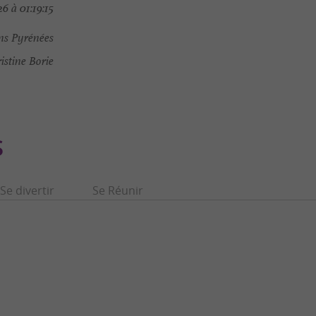
6 à 01:19:15
ns Pyrénées
stine Borie
S
Se divertir
Se Réunir