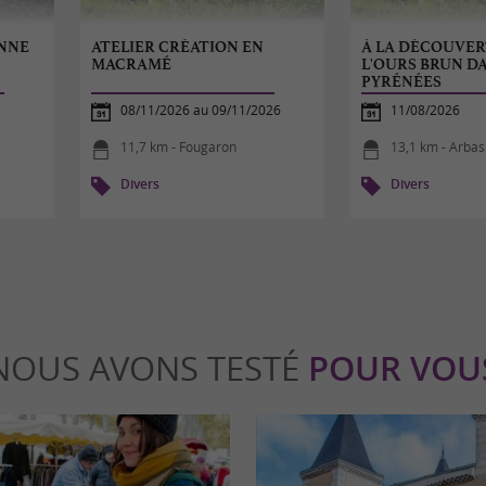
ONNE
ATELIER CRÉATION EN
À LA DÉCOUVER
MACRAMÉ
L'OURS BRUN DA
PYRÉNÉES
08/11/2026 au 09/11/2026
11/08/2026
11,7 km - Fougaron
13,1 km - Arbas
Divers
Divers
NOUS AVONS TESTÉ
POUR VOU