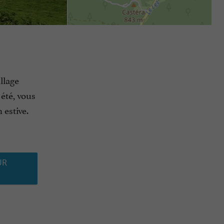
llage
été, vous
 estive.
UR