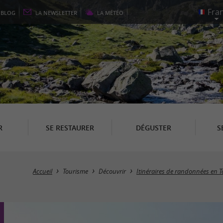
E
BLOG
LA
NEWSLETTER
LA
MÉTÉO
R
SE RESTAURER
DÉGUSTER
S
Accueil
Tourisme
Découvrir
Itinéraires de randonnées en 