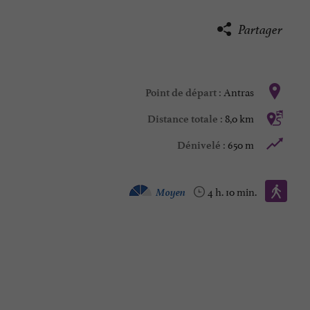
Partager
Antras
Point de départ :
8,0 km
Distance totale :
650 m
Dénivelé :
Marche à pied :
Moyen
4 h. 10 min.