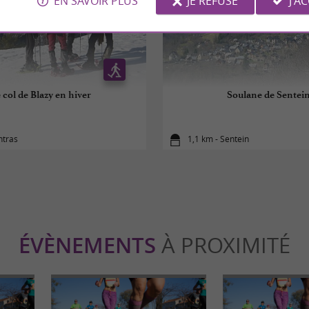
EN SAVOIR PLUS
JE REFUSE
J'A
 col de Blazy en hiver
Soulane de Sentei
ntras
1,1 km - Sentein
ÉVÈNEMENTS
À PROXIMITÉ