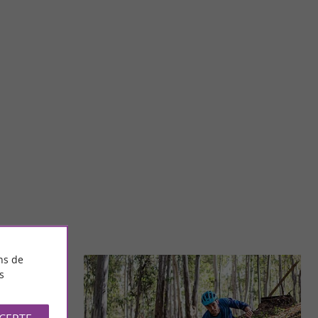
Au Pays des Traces
e village est
Au Pays des Traces : un parc à thème nature et découverte à
et vallées ...
Saint-Lizier, en Ariège Au Pays des Traces invite ...
20,5 km - Saint-Lizier
ns de
s