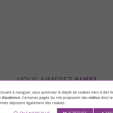
Saint-Girons
es, Aspet invite les visiteurs à entrer en
Saint-Girons est la capitale du Couserans. C
ture et les activités en plein ...
entouré d’un paysage verdoyant, entre monts 
spet
20,0 km - Saint-Girons
VOUS AIMEREZ
AUSSI
inuant à naviguer, vous autorisez le dépôt de cookies tiers à des fi
 d'audience
. Certaines pages du site proposent des
vidéos
dont le
ormes déposent également des cookies.