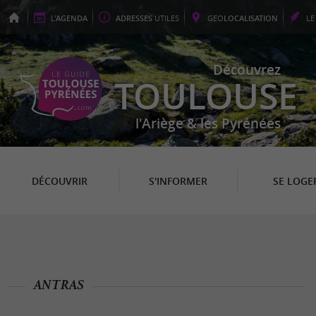
L'
AGENDA
ADRESSES
UTILES
GEO
LOCALISATION
L
Découvrez
TOULOUSE
l'Ariège & les Pyrénées
DÉCOUVRIR
S'INFORMER
SE LOGE
ANTRAS