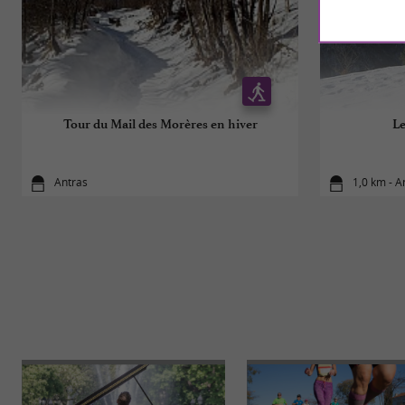
Tour du Mail des Morères en hiver
Le
Antras
1,0 km - A