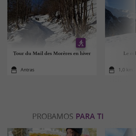
Tour du Mail des Morères en hiver
Le co
Antras
1,0 km -
PROBAMOS
PARA TI