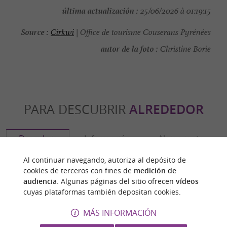
última actualización :
25/06/2026 à 01:19:15
Source :
Cirkwi
| Office de tourisme Couserans Pyrénées
autor de la foto :
Christine Borie
PARA DESCUBRIR
ALREDEDOR
Descubrir
Información
Alojamiento
Al continuar navegando, autoriza al depósito de
cookies de terceros con fines de
medición de
audiencia
. Algunas páginas del sitio ofrecen
vídeos
cuyas plataformas también depositan cookies.
MÁS INFORMACIÓN