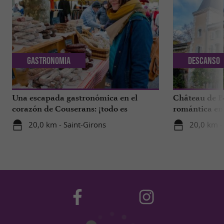
Gastronomia
Descanso
Una escapada gastronómica en el
Château de B
corazón de Couserans: ¡todo es
romántica en 
delicioso en Saint-Girons!
20,0 km - Saint-Girons
20,0 km -