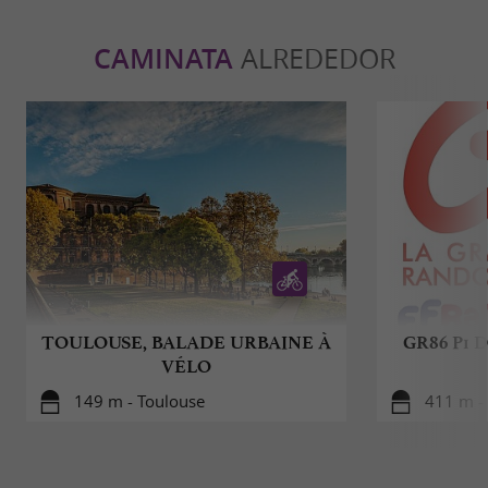
CAMINATA
ALREDEDOR
TOULOUSE, BALADE URBAINE À
GR86 P1 D
VÉLO
149 m - Toulouse
411 m -