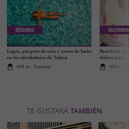
Descanso
Gastronom
Lagos, parques de ocio y zonas de baño
Pastelería Pra
en los alrededores de Tolosa
dulces para d
a 1 hora de T
408 m - Toulouse
408 m - T
TE GUSTARÁ
TAMBIÉN