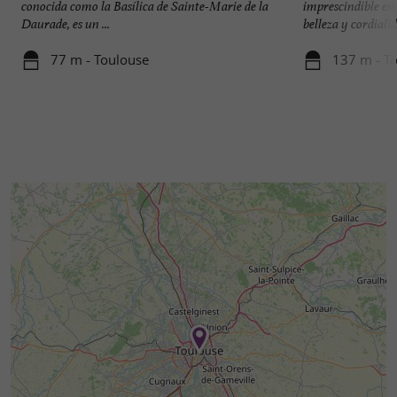
conocida como la Basílica de Sainte-Marie de la
imprescindible en
Daurade, es un ...
belleza y cordialida
77 m - Toulouse
137 m - T