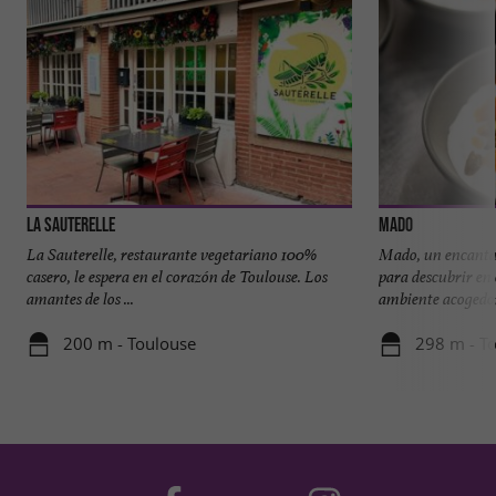
La Sauterelle
Mado
La Sauterelle, restaurante vegetariano 100%
Mado, un encanta
casero, le espera en el corazón de Toulouse. Los
para descubrir en
amantes de los ...
ambiente acogedor,
200 m - Toulouse
298 m - T