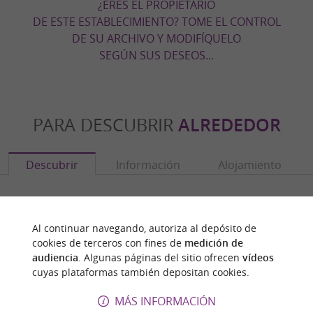
¿ERES EL PROPIETARIO
DE ESTE ESTABLECIMIENTO? TOME EL CONTROL
DE SU ARCHIVO Y MODIFÍQUELO
SEGÚN SUS DESEOS...
PARA DESCUBRIR
ALREDEDOR
Descubrir
Información
Alojamiento
Al continuar navegando, autoriza al depósito de
cookies de terceros con fines de
medición de
audiencia
. Algunas páginas del sitio ofrecen
vídeos
cuyas plataformas también depositan cookies.
MÁS INFORMACIÓN