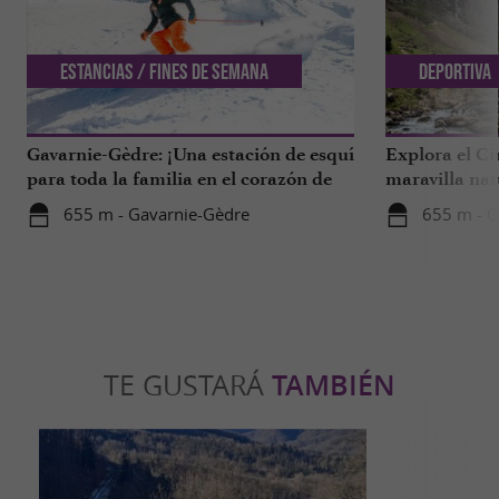
Estancias / Fines de semana
Deportiva
Gavarnie-Gèdre: ¡Una estación de esquí
Explora el Ci
para toda la familia en el corazón de
maravilla nat
un magnífico paisaje!
655 m - Gavarnie-Gèdre
655 m - G
TE GUSTARÁ
TAMBIÉN