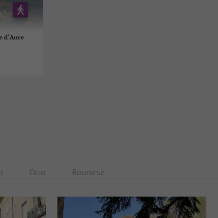
e d'Aure
n
Ocio
Reunirse