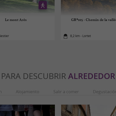
Le mont Arès
GR®105 - Chemin de la vallé
Nestier
8,2 km - Lortet
PARA DESCUBRIR
ALREDEDOR
n
Alojamiento
Salir a comer
Degustació