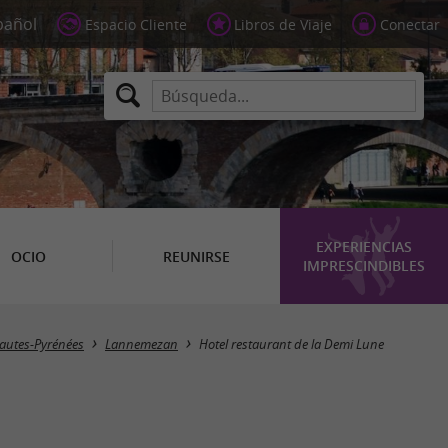
Espacio Cliente
Libros de Viaje
Conectar
EXPERIENCIAS
OCIO
REUNIRSE
IMPRESCINDIBLES
autes-Pyrénées
Lannemezan
Hotel restaurant de la Demi Lune