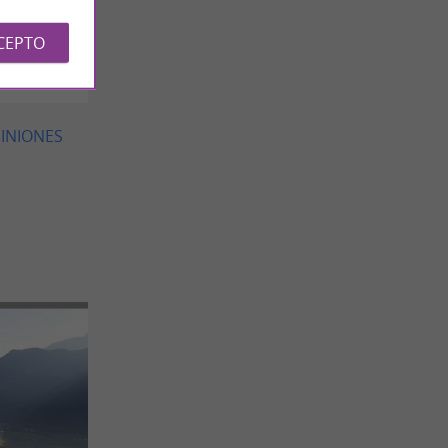
égis
CEPTO
PINIONES