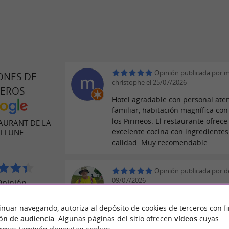
Opinión publicada por m
ONES DE
christophe el 25/07/2026
JEROS
Hotel agradable con personal aten
familiar, habitación magnífica con 
los Pirineos. El restaurante ofrec
AURANT DE LA
excelente cocina con ingredientes
I LUNE
calidad. Muy recomendable.
Opinión publicada por de
09/07/2026
Opinión
Excelente restaurante a precios
inuar navegando, autoriza al depósito de cookies de terceros con f
inmejorables. El servicio lo prest
ón de audiencia
. Algunas páginas del sitio ofrecen
vídeos
cuyas
muy amables.