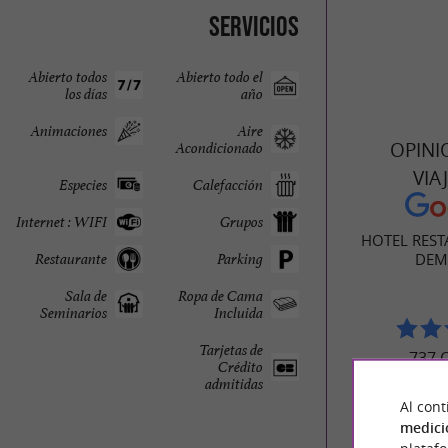
Servicios
Abierto todos
Abierto todo el
los días
año
Animaciones
Aire
OPINI
Acondicionado
VIA
Especies
Calefacción
Internet : WIFI
Grupos
HOTEL REST
Restaurante
Parking
DEM
Sala de
Ropa de Cama
Seminarios
Incluida
Tarjetas de
737 
Crédito
admitidas
Al cont
medici