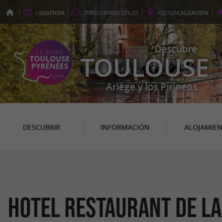
LA
AGENDA
DIRECCIONES
ÚTILES
GEO
LOCALIZACIÓN
Descubre
TOULOUSE
Ariège y los Pirineos
DESCUBRIR
INFORMACIÓN
ALOJAMIE
Hotel restaurant de la