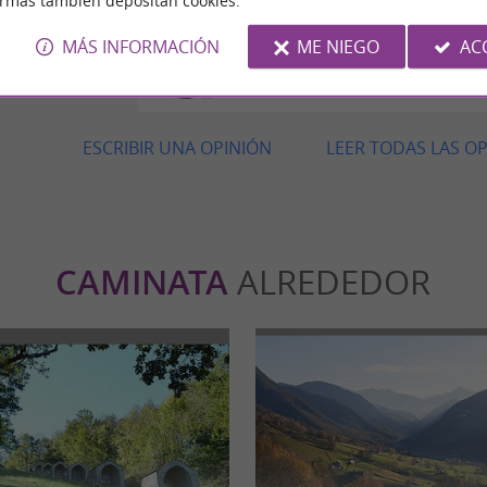
ormas también depositan cookies.
Opinión publicada por R
MÁS INFORMACIÓN
ME NIEGO
AC
Loiseau el 08/07/2026
ESCRIBIR UNA OPINIÓN
LEER TODAS LAS O
CAMINATA
ALREDEDOR