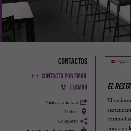
Contactos
Españo
CONTACTO
POR EMAIL
EL RESTA
LLAMAR
El recien
Visita el sitio web
restauran
Ubicar
carameliz
Compartir
como en la
Agregar a mi diaro de viajes