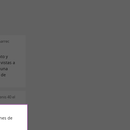
arrec
to y
vistas a
e una
 de
nis 40 el
ines de
an jóvenes