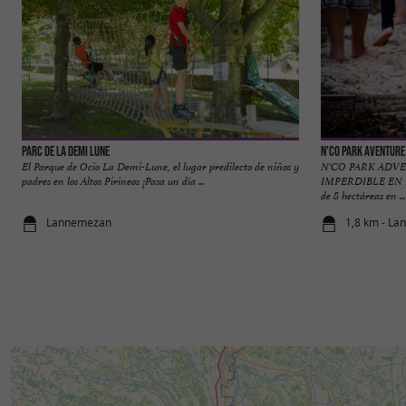
Parc de la Demi Lune
N'Co Park Aventure
El Parque de Ocio La Demi-Lune, el lugar predilecto de niños y
N'CO PARK ADV
padres en los Altos Pirineos ¡Pasa un día ...
IMPERDIBLE EN L
de 8 hectáreas en ...
Lannemezan
1,8 km - L