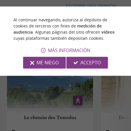
ESCRIBIR UNA OPINIÓN
Al continuar navegando, autoriza al depósito de
cookies de terceros con fines de
medición de
audiencia
. Algunas páginas del sitio ofrecen
vídeos
cuyas plataformas también depositan cookies.
CAMINATA
ALREDEDOR
MÁS INFORMACIÓN
ME NIEGO
ACCEPTO
Le chemin des Tumulus
De l'