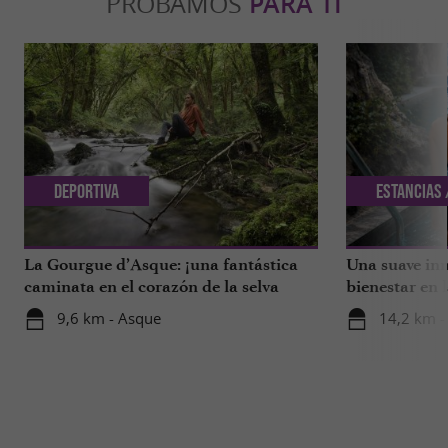
PROBAMOS
PARA TI
Deportiva
Estancias 
La Gourgue d’Asque: ¡una fantástica
Una suave inm
caminata en el corazón de la selva
bienestar en 
tropical de los Pirineos!
9,6 km - Asque
14,2 km -