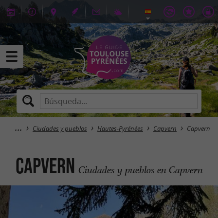
Ciudades y pueblos
Hautes-Pyrénées
Capvern
Capvern
Capvern
Ciudades y pueblos en Capvern