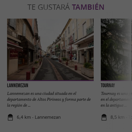
TE GUSTARÁ
TAMBIÉN
Lannemezan
Tournay
Lannemezan es una ciudad situada en el
Tournay es una p
departamento de Altos Pirineos y forma parte de
en el departamento
la región de ...
en la antigua ...
6,4 km - Lannemezan
8,5 km - T