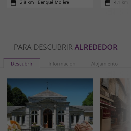
2,8 km - Benqué-Molère
4,1 km 
PARA DESCUBRIR
ALREDEDOR
Descubrir
Información
Alojamiento