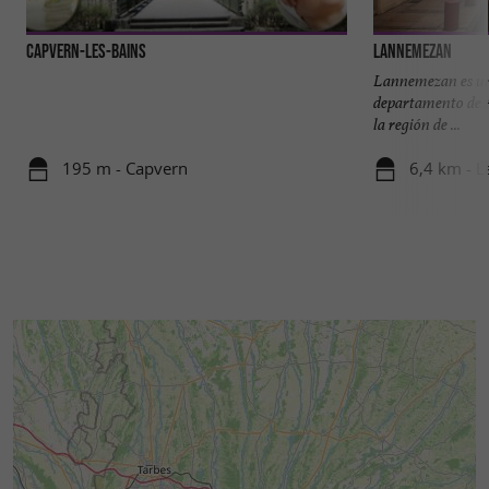
Capvern-les-Bains
Lannemezan
Lannemezan es una
departamento de A
la región de ...
195 m - Capvern
6,4 km - 