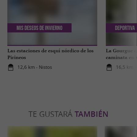
Mis deseos de invierno
Deportiva
Las estaciones de esquí nórdico de los
La Gourgue d’
Pirineos
caminata en e
tropical de lo
12,6 km - Nistos
16,5 km -
TE GUSTARÁ
TAMBIÉN