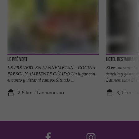
Le Pré Vert
Hotel restaurant 
LE PRÉ VERT EN LANNEMEZAN – COCINA
El restaurante L
FRESCA Y AMBIENTE CÁLIDO Un lugar con
sencilla y gastro
encanto y vistas al campo. Situado ...
Lannemezan El rec
2,6 km - Lannemezan
3,0 km - 