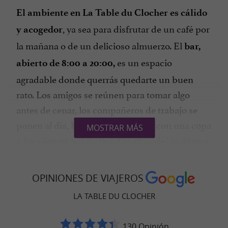
El ambiente en La Table du Clocher es cálido
, ya sea para disfrutar de un café por
y acogedor
la mañana o de un delicioso almuerzo. El
bar,
es un espacio
abierto de 8:00 a 20:00,
agradable donde querrás quedarte un buen
rato. Los amigos se reúnen para tomar algo
antes de cenar, los compañeros de trabajo se
ponen al día, las parejas se relajan con una copa
MOSTRAR MÁS
y los clientes habituales disfrutan del ambiente
del barrio. Al acercarse la hora del almuerzo, los
clientes se acomodan para pedir uno de los
OPINIONES DE VIAJEROS
del día (
).
menús
que cambian mensualmente
LA TABLE DU CLOCHER
, estos
Caseros e inspirados en las estaciones
menús destacan
con
los productos regionales
130 Opinión