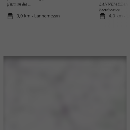
¡Pasa un día ...
LANNEMEZAN Enc
hectáreas en ...
3,0 km - Lannemezan
4,0 km - 