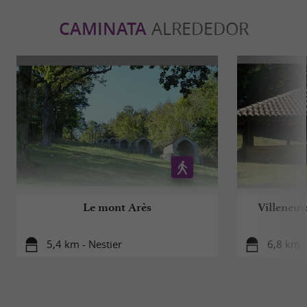
CAMINATA
ALREDEDOR
Le mont Arès
Villeneuv
5,4 km - Nestier
6,8 km -