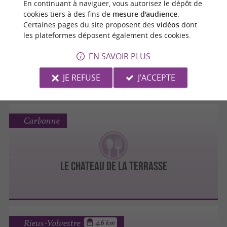
En continuant à naviguer, vous autorisez le dépôt de
Carbonne
cookies tiers à des fins de
mesure d'audience
.
Certaines pages du site proposent des
vidéos
dont
les plateformes déposent également des cookies.
EN SAVOIR PLUS
Ardoise Gourmande
JE REFUSE
J'ACCEPTE
Carbonne
LE CHATEAU DE LA TERRASSE
Rieux-Volvestre
4.6 km