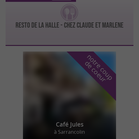
RESTO DE LA HALLE - CHEZ CLAUDE ET MARLENE
n
o
t
e
c
o
u
p
e
c
o
e
u
r
d
r
Café Jules
à Sarrancolin