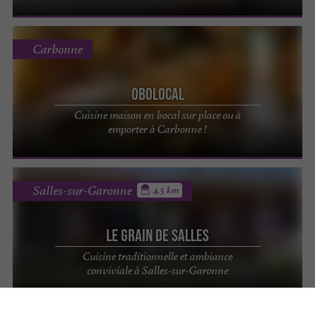
Carbonne
Obolocal
Cuisine maison en bocal sur place ou à
emporter à Carbonne !
Salles-sur-Garonne
4.5 km
Le Grain de Salles
Cuisine traditionnelle et ambiance
conviviale à Salles-sur-Garonne