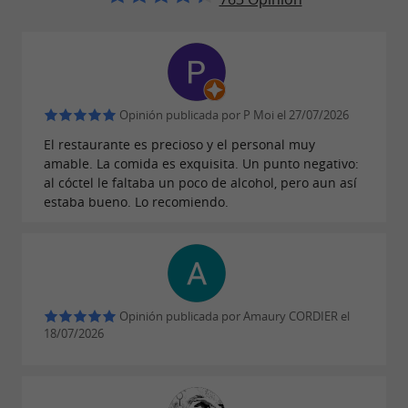
Le Carrousel,
un restaurante en un
cerca de Toulouse
entorno privilegiado
El tiempo parece detenerse al cruzar la puerta
del restaurante, revelando una
magnífica,
Opinión publicada por P Moi el 27/07/2026
. Espaciosa y
acogedora, cálida y frondosa sala
El restaurante es precioso y el personal muy
amable. La comida es exquisita. Un punto negativo:
luminosa, le da la bienvenida en invierno junto
al cóctel le faltaba un poco de alcohol, pero aun así
a la
para calentarse. En verano, la
chimenea
estaba bueno. Lo recomiendo.
es la más popular, un amplio espacio de
terraza
de los plátanos.
300 m² con la sombra natural
Abierto para almuerzos y cenas, resulta casi
iluminado por hermosas
íntimo por la noche,
Opinión publicada por Amaury CORDIER el
18/07/2026
guirnaldas. El Carrusel es un
verdadero
que nos gustaría mantener en
remanso de paz
secreto y que, al igual que las atracciones,
le