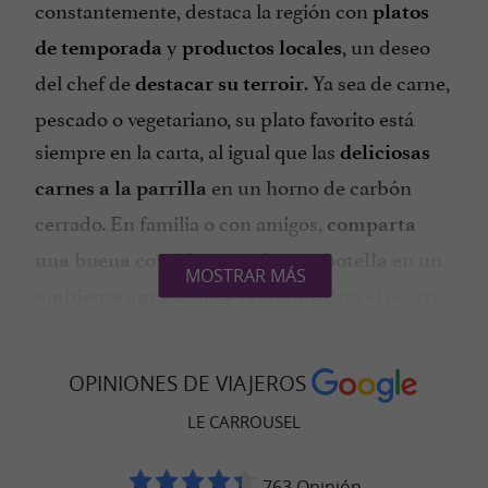
constantemente, destaca la región con
platos
y
, un deseo
de temporada
productos locales
del chef de
. Ya sea de carne,
destacar su terroir
pescado o vegetariano, su plato favorito está
siempre en la carta, al igual que las
deliciosas
en un horno de carbón
carnes a la parrilla
cerrado. En familia o con amigos,
comparta
en un
una buena comida y una buena botella
MOSTRAR MÁS
. Para el postre,
ambiente agradable y relajado
la pastelera Fabienne Croisy deleitará su
paladar con
y
recetas renovadas
sabores
OPINIONES DE VIAJEROS
para saborear justo antes del café.
gourmet
LE CARROUSEL
763 Opinión