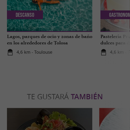
Descanso
Gastronom
Lagos, parques de ocio y zonas de baño
Pastelería Pra
en los alrededores de Tolosa
dulces para d
a 1 hora de T
4,6 km - Toulouse
4,6 km - 
TE GUSTARÁ
TAMBIÉN