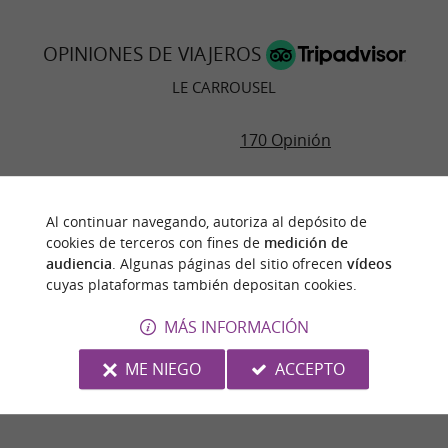
OPINIONES DE VIAJEROS
LE CARROUSEL
170 Opinión
RESUMEN DE OPINIONES
Al continuar navegando, autoriza al depósito de
Ambiente
cookies de terceros con fines de
medición de
audiencia
. Algunas páginas del sitio ofrecen
vídeos
Comida
cuyas plataformas también depositan cookies.
MÁS INFORMACIÓN
Servicio
ME NIEGO
ACCEPTO
Calidad/precio