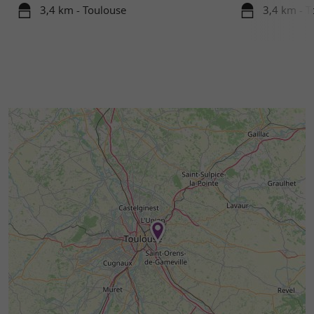
3,4 km - Toulouse
3,4 km - T