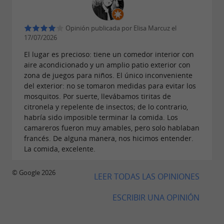
invita a volver una y otra vez.
Opinión publicada por Elisa Marcuz el
17/07/2026
El lugar es precioso: tiene un comedor interior con
el restaurante se puede
El pequeño extra:
aire acondicionado y un amplio patio exterior con
privatizar para organizar recepciones privadas.
zona de juegos para niños. El único inconveniente
del exterior: no se tomaron medidas para evitar los
mosquitos. Por suerte, llevábamos tiritas de
citronela y repelente de insectos; de lo contrario,
habría sido imposible terminar la comida. Los
camareros fueron muy amables, pero solo hablaban
francés. De alguna manera, nos hicimos entender.
La comida, excelente.
© Google 2026
LEER TODAS LAS OPINIONES
ESCRIBIR UNA OPINIÓN