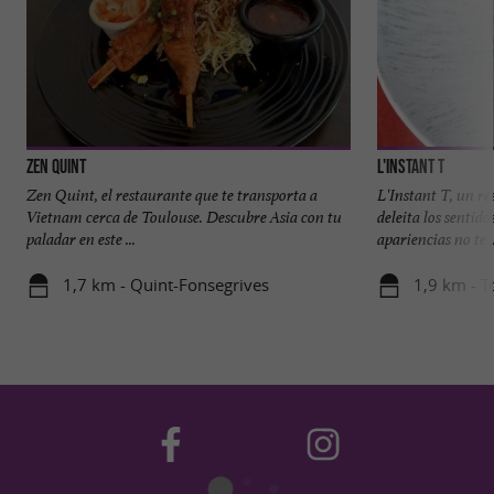
Zen Quint
L'Instant T
Zen Quint, el restaurante que te transporta a
L'Instant T, un r
Vietnam cerca de Toulouse. Descubre Asia con tu
deleita los sentid
paladar en este ...
apariencias no te ..
1,7 km - Quint-Fonsegrives
1,9 km - T