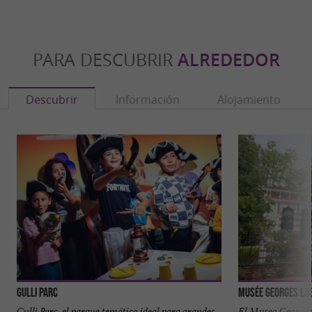
PARA DESCUBRIR
ALREDEDOR
Descubrir
Información
Alojamiento
Gulli Parc
Musée Georges Lab
Gulli Parc, el parque temático ideal para grandes
El Museo Georges