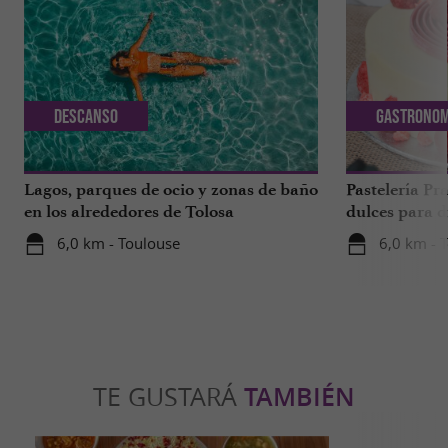
Descanso
Gastronom
Lagos, parques de ocio y zonas de baño
Pastelería Pra
en los alrededores de Tolosa
dulces para d
a 1 hora de T
6,0 km - Toulouse
6,0 km - 
TE GUSTARÁ
TAMBIÉN