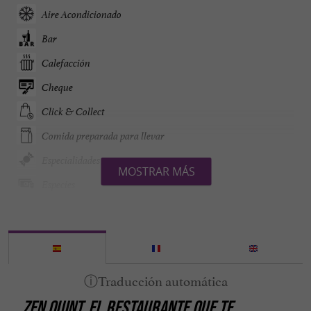
Aire Acondicionado
Bar
Calefacción
Cheque
Click & Collect
Comida preparada para llevar
Especialidades
MOSTRAR MÁS
Especies
Grupos
Parking
Se habla Español
Se habla Inglés
ZEN QUINT,
EL RESTAURANTE QUE TE
Tarjetas de Crédito admitidas