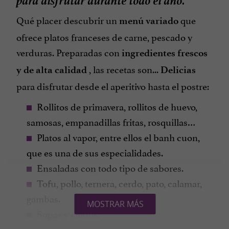
Qué placer descubrir un
que
menú variado
ofrece platos franceses de carne, pescado y
verduras. Preparadas con
ingredientes frescos
, las recetas son...
y de alta calidad
Delicias
para disfrutar desde el aperitivo hasta el postre:
Rollitos de primavera, rollitos de huevo,
samosas, empanadillas fritas, rosquillas…
Platos al vapor, entre ellos el banh cuon,
que es una de sus especialidades.
Ensaladas con todo tipo de sabores.
Tofu, pollo, ternera, cerdo, pato, calamar,
gambas.
MOSTRAR MÁS
Sopas y caldos.
Mezclas de mi xao (fideos salteados con