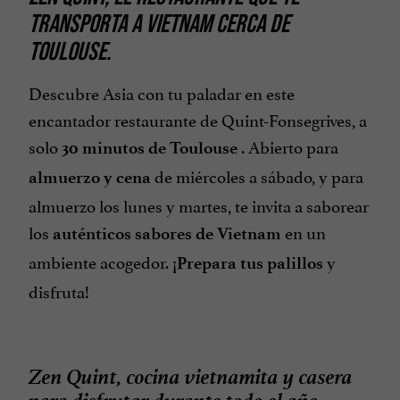
TRANSPORTA A VIETNAM
CERCA DE
Terraza
TOULOUSE.
Tickets Restaurante
Descubre Asia con tu paladar en este
encantador restaurante de Quint-Fonsegrives, a
solo
. Abierto para
30 minutos de Toulouse
de miércoles a sábado, y para
almuerzo y cena
almuerzo los lunes y martes, te invita a saborear
los
en un
auténticos sabores de Vietnam
ambiente acogedor.
y
¡Prepara tus palillos
disfruta!
Zen Quint,
cocina vietnamita y casera
para disfrutar durante todo el año.