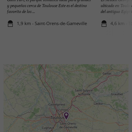
y pequeños cerca de Toulouse Este es el destino
ubicado en Toulous
favorito de los ...
del antiguo Egipto 
1,9 km - Saint-Orens-de-Gameville
4,6 km - T