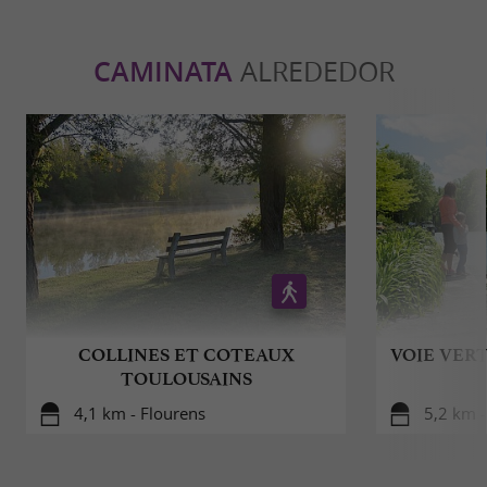
Información
:
Zen Quint también ofrece
CAMINATA
ALREDEDOR
servicios de catering
.
COLLINES ET COTEAUX
VOIE VER
TOULOUSAINS
4,1 km - Flourens
5,2 km -