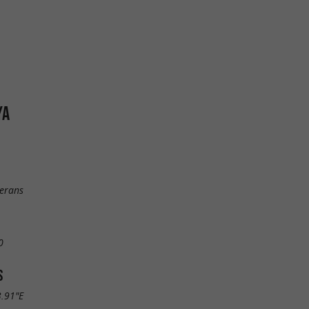
YA
erans
0
S
3.91"E