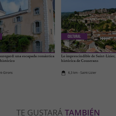
Cultural
auregard: una escapada romántica
Lo imprescindible de Saint-Lizier, 
histórico
histórica de Couserans
nt-Girons
6,3 km - Saint-Lizier
TE GUSTARÁ
TAMBIÉN