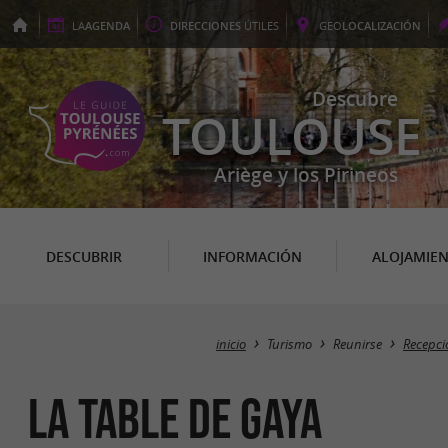
LA
AGENDA
DIRECCIONES
ÚTILES
GEO
LOCALIZACIÓN
Descubre
TOULOUSE
Ariège y los Pirineos
DESCUBRIR
INFORMACIÓN
ALOJAMIE
inicio
Turismo
Reunirse
Recepci
La Table de Gaya