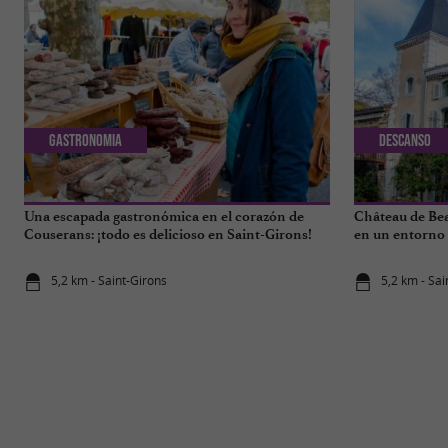
Gastronomia
Descanso
Una escapada gastronómica en el corazón de
Château de Be
Couserans: ¡todo es delicioso en Saint-Girons!
en un entorno 
5,2 km - Saint-Girons
5,2 km - Sai