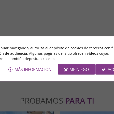
Saint-Lizier
 Huellas: un parque temático de naturaleza
Saint-Lizier, situada en el corazón de Couse
inuar navegando, autoriza al depósito de cookies de terceros con f
 Saint-Lizier, Ariège Au Pays des ...
una ciudad con un rico pasado, antaño sede .
ón de audiencia
. Algunas páginas del sitio ofrecen
vídeos
cuyas
ormas también depositan cookies.
nt-Lizier
6,1 km - Saint-Lizier
MÁS INFORMACIÓN
ME NIEGO
AC
PROBAMOS
PARA TI