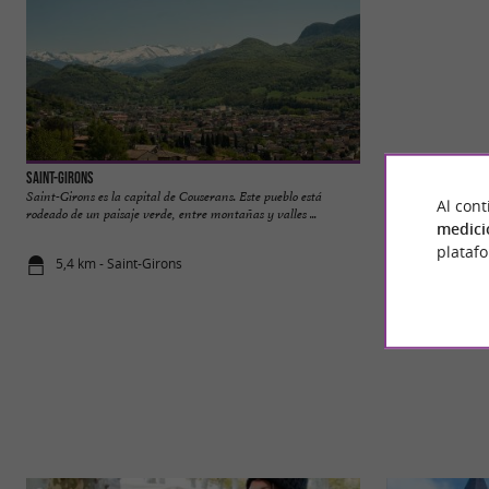
Saint-Girons
Au Pays des Traces
Saint-Girons es la capital de Couserans. Este pueblo está
En la Tierra de las
Al cont
rodeado de un paisaje verde, entre montañas y valles ...
y descubrimiento en
medici
plataf
5,4 km - Saint-Girons
5,9 km - Sai