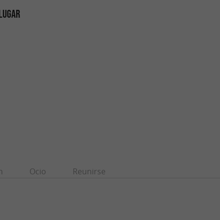
 LUGAR
n
Ocio
Reunirse