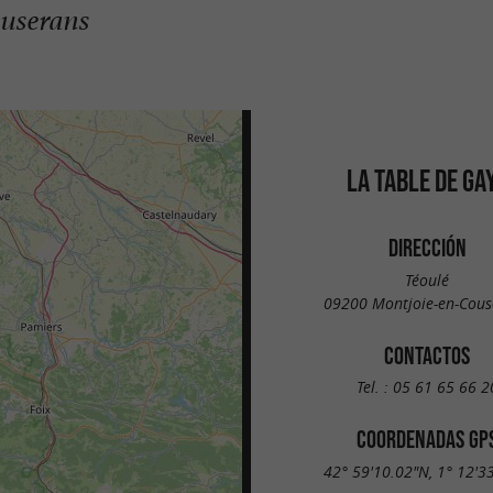
ouserans
LA TABLE DE GA
DIRECCIÓN
Téoulé
09200 Montjoie-en-Cous
CONTACTOS
Tel. :
05 61 65 66 2
COORDENADAS GP
42° 59'10.02"N, 1° 12'3