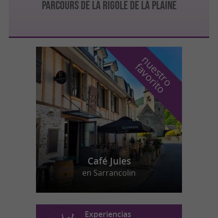
PARCOURS DE LA RIGOLE DE LA PLAINE
n
u
e
s
t
r
o
a
v
o
r
i
t
f
o
Café Jules
en Sarrancolin
Experiencias