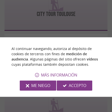
City Tour Toulouse
Toulouse
Al continuar navegando, autoriza al depósito de
cookies de terceros con fines de
medición de
audiencia
. Algunas páginas del sitio ofrecen
vídeos
City Tour Sud-Ouest
cuyas plataformas también depositan cookies.
MÁS INFORMACIÓN
ME NIEGO
ACCEPTO
Toulouse