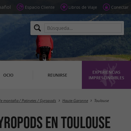
Espacio Cliente
Libros de Viaje
Conectar
EXPERIENCIAS
OCIO
REUNIRSE
IMPRESCINDIBLES
Masquer la carte
 de montaña / Patinetes / Gyropods
Haute-Garonne
Toulouse
 Gyropods en Toulouse