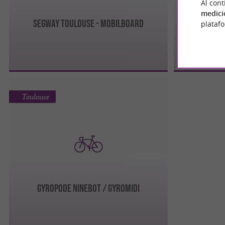
Al cont
medici
Segway Toulouse - MOBILBOARD
plataf
Toulouse
GYROPODE NINEBOT / GYROMIDI