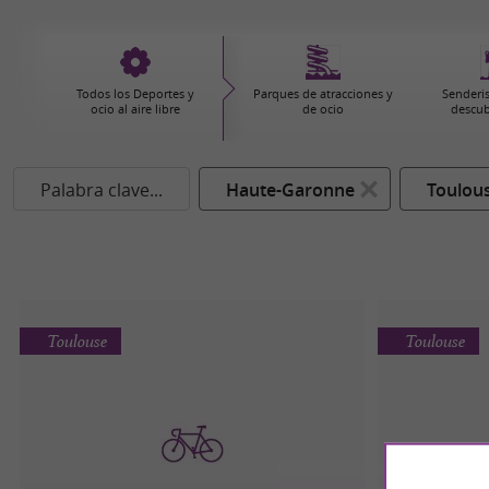
Todos los Deportes y
Parques de atracciones y
Senderi
ocio al aire libre
de ocio
descub
Palabra clave...
Haute-Garonne
Toulou
Toulouse
Toulouse