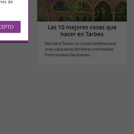
ines de
CEPTO
Las 10 mejores cosas que
hacer en Tarbes
Descubre Tarbes, la ciudad perfecta para
unas vacaciones familiares inolvidables.
Entre museos fascinantes ...