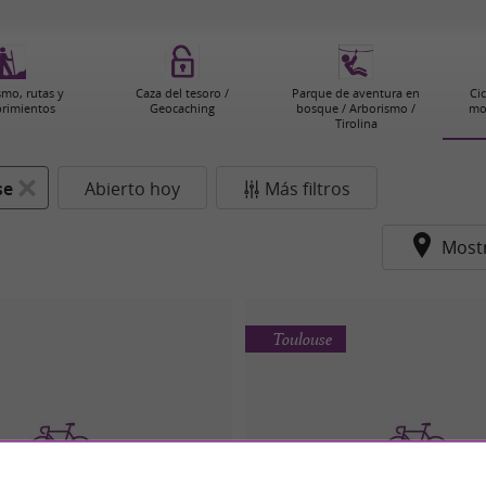
smo, rutas y
Caza del tesoro /
Parque de aventura en
Cic
rimientos
Geocaching
bosque / Arborismo /
mo
Tirolina
se
Abierto hoy
Más filtros
Most
Toulouse