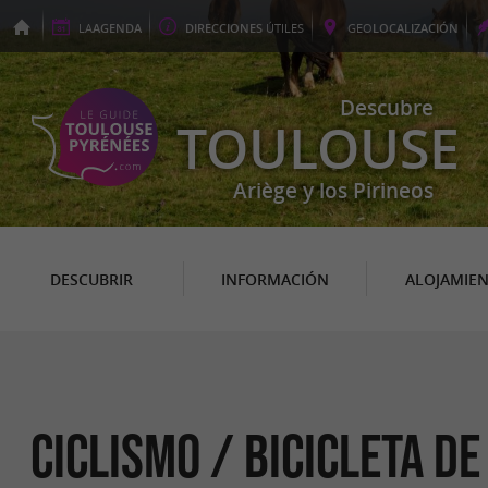
LA
AGENDA
DIRECCIONES
ÚTILES
GEO
LOCALIZACIÓN
Descubre
TOULOUSE
Ariège y los Pirineos
DESCUBRIR
INFORMACIÓN
ALOJAMIE
Ciclismo / Bicicleta d