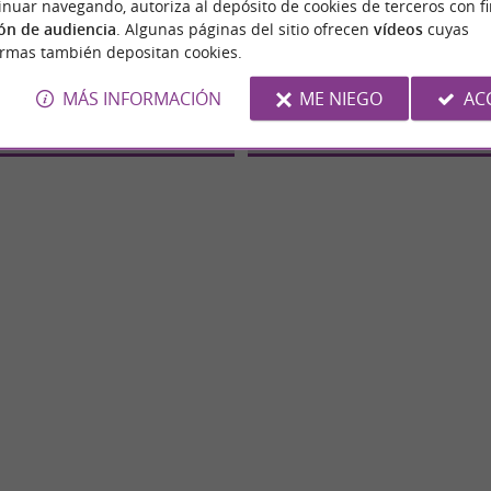
inuar navegando, autoriza al depósito de cookies de terceros con f
ón de audiencia
. Algunas páginas del sitio ofrecen
vídeos
cuyas
Le Vélotrement
Le Vélotrement
ormas también depositan cookies.
MÁS INFORMACIÓN
ME NIEGO
AC