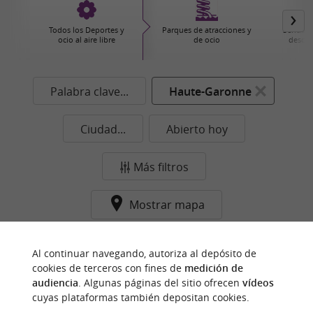
Todos los Deportes y
Parques de atracciones y
Senderi
ocio al aire libre
de ocio
descub
Palabra clave...
Haute-Garonne
Ciudad...
Abierto hoy
Más filtros
Mostrar mapa
Ningún resultado en esta categoría y ciudad de
Al continuar navegando, autoriza al depósito de
momento...
cookies de terceros con fines de
medición de
audiencia
. Algunas páginas del sitio ofrecen
vídeos
cuyas plataformas también depositan cookies.